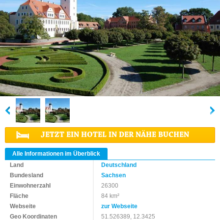
JETZT EIN HOTEL IN DER NÄHE BUCHEN
Alle Informationen im Überblick
Land
Deutschland
Bundesland
Sachsen
Einwohnerzahl
26300
Fläche
84 km²
Webseite
zur Webseite
Geo Koordinaten
51.526389, 12.3425