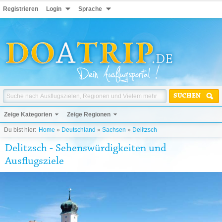
Registrieren
Login
Sprache
SUCHEN
Zeige Kategorien
Zeige Regionen
Du bist hier:
Home
»
Deutschland
»
Sachsen
»
Delitzsch
Delitzsch - Sehenswürdigkeiten und
Ausflugsziele