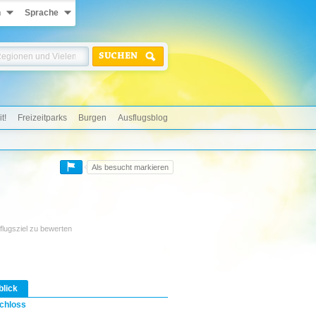
n
Sprache
SUCHEN
t!
Freizeitparks
Burgen
Ausflugsblog
Als besucht markieren
flugsziel zu bewerten
blick
chloss