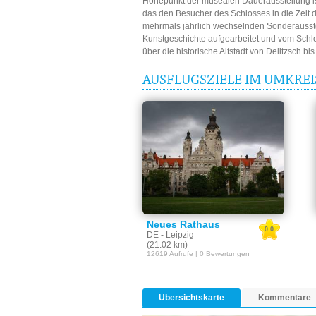
Höhepunkt der musealen Dauerausstellung ist
das den Besucher des Schlosses in die Zeit 
mehrmals jährlich wechselnden Sonderausst
Kunstgeschichte aufgearbeitet und vom Schlo
über die historische Altstadt von Delitzsch b
AUSFLUGSZIELE IM UMKRE
Neues Rathaus
0.0
DE - Leipzig
(21.02 km)
12619 Aufrufe | 0 Bewertungen
Übersichtskarte
Kommentare