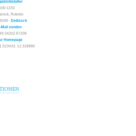
pätmittelalter
100-1150
arock, Rokoko
4509 -
Delitzsch
-Mail senden
49 34202 67208
ur Homepage
1.523433, 12.328886
TIONEN