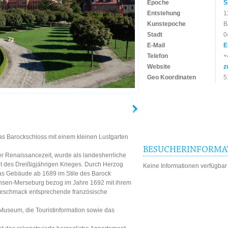
Epoche
S
Entstehung
1
Kunstepoche
B
Stadt
0
E-Mail
E
Telefon
+
Website
z
Geo Koordinaten
5
das Barockschloss mit einem kleinen Lustgarten
BESUCHERINFORMA
r Renaissancezeit, wurde als landesherrliche
it des Dreißigjährigen Krieges. Durch Herzog
Keine Informationen verfügbar
as Gebäude ab 1689 im Stile des Barock
chsen-Merseburg bezog im Jahre 1692 mit ihrem
tgeschmack entsprechende französische
Museum, die Touristinformation sowie das