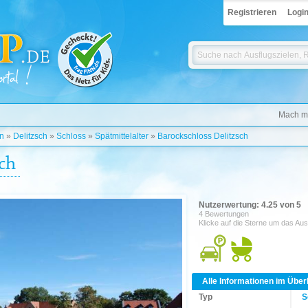
Registrieren
Logi
Mach mi
n
»
Delitzsch
»
Schloss
»
Spätmittelalter
»
Barockschloss Delitzsch
ch
Nutzerwertung: 4.25 von 5
4 Bewertungen
Klicke auf die Sterne um das Aus
Alle Informationen im Über
Typ
S