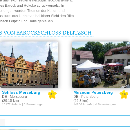
 das rekonstruierte herzogliche Appartement,
des Barock und Rokoko zurückversetzt. In
ellungen werden Themen der Kultur- und
ssturm aus kann man bei klarer Sicht den Blick
is nach Leipzig und Halle genießen.
IS VON BAROCKSCHLOSS DELITZSCH
Schloss Merseburg
Museum Petersberg
0.0
4.0
DE - Merseburg
DE - Petersberg
(29.15 km)
(26.3 km)
16172 Aufrufe | 0 Bewertungen
14266 Aufrufe | 4 Bewertungen