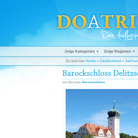
Zeige Kategorien
Zeige Regionen
Du bist hier:
Home
»
Deutschland
»
Sachse
Barockschloss Delitzs
von Benutzer
Barockschloss