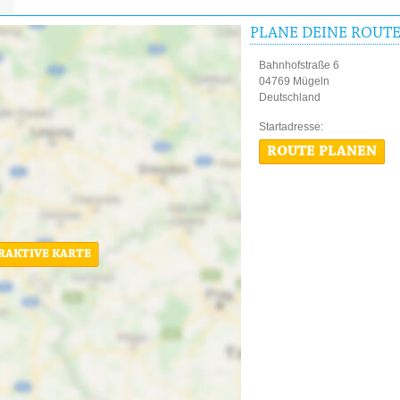
ldbahnmuseum
PLANE DEINE ROUT
Bahnhofstraße 6
04769 Mügeln
Deutschland
voll genannt wird, stellt ein charakteristisches
Startadres
atz dar. Die Wurzeln der Schmalpurbahn
ROUTE PLANEN
gaben genauso zuverlässig wie vor über 125
lt die Schmalspurbahn zu den wichtigsten
 nur eine Attraktion für Eisenbahnbegeisterte,
naufenden Geräusch aufgewachsen und vertraut.
en Gassen von Oschatz entlang der Döllnitz,
Nach 20-minütiger Fahrt verlässt die
ERAKTIVE KARTE
geln und taucht in die Wiesen- und
 ca. 15 km Fahrstrecke erreichen die Fahrgäste
ahnhof Deutschlands. Dort angekommen, bleibt
t den Bahnhof ein wenig näher zu erkunden. Im
ler Spur, mit dem Ziel Glossen, wieder in
estimmten Fahrtagen in die historische
h Oschatz erleben die Gäste noch einmal die
ion und Zukunft.