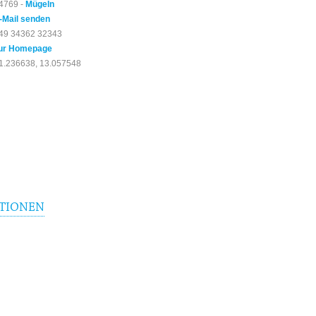
4769 -
Mügeln
-Mail senden
49 34362 32343
ur Homepage
1.236638, 13.057548
TIONEN