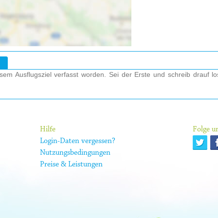
nderfahrten und Veranstaltungen genießen die
eranstaltungen für Familien wie zB. die Oster-
i und die Halloweenfahrten am 31.Oktober
zahlreiche Fahrgäste aus nah und fern an. Beim
en Interessierte einen informativen Blick
en zum Mügelner Weihnachtsmarkt eröffnen die
in und Fahrten durch die hoffentlich
lich aus.
em Ausflugsziel verfasst worden. Sei der Erste und schreib drauf l
Hilfe
Folge un
Login-Daten vergessen?
Nutzungsbedingungen
Preise & Leistungen