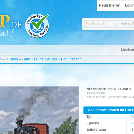
Registrieren
Logi
Mach mi
n
»
Mügeln
»
Fahrt
»
Frühe Neuzeit
»
Döllnitzbahn
Nutzerwertung: 4.00 von 5
1 Bewertung
Klicke auf die Sterne um das Aus
Alle Informationen im Über
Typ
F
Epoche
F
Entstehung
1