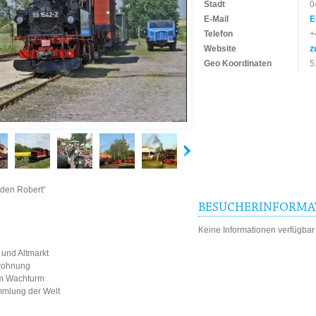
Stadt
0
E-Mail
E
Telefon
+
Website
z
Geo Koordinaten
5
lden Robert“
BESUCHERINFORMA
Keine Informationen verfügbar
t und Altmarkt
rwohnung
m Wachturm
mmlung der Welt