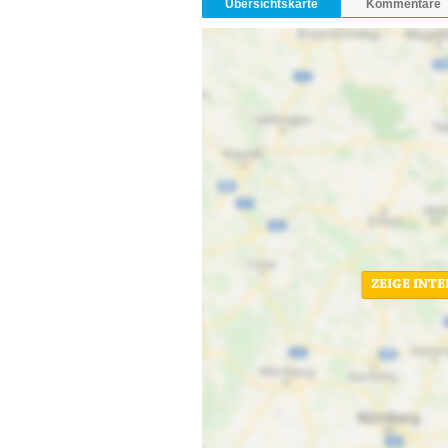
Übersichtskarte
Kommentare
• historische Feldbahnschauanlage mit Fe
• Modellbahnausstellung
Charakterisierung:
Der „Wilde Robert“, wie die Döllnitzbahn liebe
Merkmal für die Region um Mügeln und Osch
reichen dabei weit in die Geschichte zurück.
Heutzutage erfüllt die Döllnitzbahn ihre Auf
Jahren. Mit ihren Dampf- und Dieselloks zäh
Tourismusfaktoren in der Region. Sie ist nicht
nein, ganze Generationen sind mit dem sch
Der „Wilde Robert“ fährt durch die historisch
vorbei am O-Schatz-Park und dem Rosenthal. 
ZEIGE INT
Döllnitzbahn diese Kleinstadt in Richtung Mü
Auenlandschaften des Döllnitztales ein. Nach
in Mügeln den ehemals größten Schmalspurb
Zeit für eine kurze Rast und die Gelegenhei
Anschluss daran setzt sich der Zug auf schma
Bewegung. Hier besteht die Möglichkeit an b
Feldbahn umzusteigen. Auf der Rückfahrt nac
Faszination Schmalspurbahn zwischen Tradit