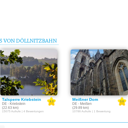
IS VON DÖLLNITZBAHN
e Bähr)
kirche
Talsperre Kriebstein
Meißner Dom
4.3
3.0
DE - Kriebstein
DE - Meißen
(22.63 km)
(29.89 km)
15075 Aufrufe | 4 Bewertungen
10786 Aufrufe | 1 Bewertung