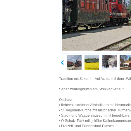
Tradition mit Zukunft – Auf Achse mit dem „Wi
Sehenswürdigkeiten am Streckenverlauf:
Oschatz:
• liebevoll sanierter Altstadtkern mit Neumark
• St. Aegidien-Kirche mit historischer Türme
• Stadt- und Waagenmuseum mit begehbare
• O-Schatz-Park mit größter Kaffeekannensa
• Freizeit- und Erlebnisbad Platsch