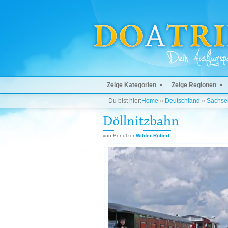
Zeige Kategorien
Zeige Regionen
Du bist hier:
Home
»
Deutschland
»
Sachse
Döllnitzbahn
von Benutzer
Wilder-Robert