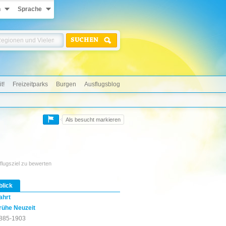
n
Sprache
SUCHEN
t!
Freizeitparks
Burgen
Ausflugsblog
Als besucht markieren
flugsziel zu bewerten
blick
ahrt
rühe Neuzeit
885-1903