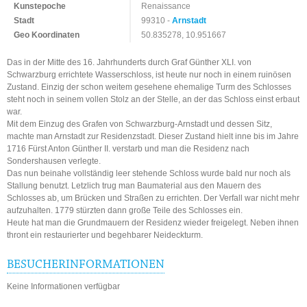
Kunstepoche
Renaissance
Stadt
99310 -
Arnstadt
Geo Koordinaten
50.835278, 10.951667
Das in der Mitte des 16. Jahrhunderts durch Graf Günther XLI. von
Schwarzburg errichtete Wasserschloss, ist heute nur noch in einem ruinösen
Zustand. Einzig der schon weitem gesehene ehemalige Turm des Schlosses
steht noch in seinem vollen Stolz an der Stelle, an der das Schloss einst erbaut
war.
Mit dem Einzug des Grafen von Schwarzburg-Arnstadt und dessen Sitz,
machte man Arnstadt zur Residenzstadt. Dieser Zustand hielt inne bis im Jahre
1716 Fürst Anton Günther II. verstarb und man die Residenz nach
Sondershausen verlegte.
Das nun beinahe vollständig leer stehende Schloss wurde bald nur noch als
Stallung benutzt. Letzlich trug man Baumaterial aus den Mauern des
Schlosses ab, um Brücken und Straßen zu errichten. Der Verfall war nicht mehr
aufzuhalten. 1779 stürzten dann große Teile des Schlosses ein.
Heute hat man die Grundmauern der Residenz wieder freigelegt. Neben ihnen
thront ein restaurierter und begehbarer Neideckturm.
BESUCHERINFORMATIONEN
Keine Informationen verfügbar