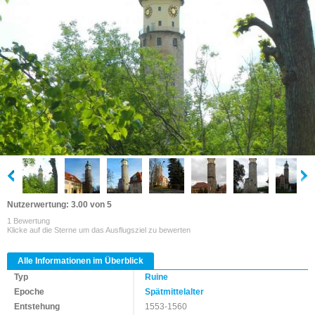
Nutzerwertung: 3.00 von 5
1 Bewertung
Klicke auf die Sterne um das Ausflugsziel zu bewerten
Alle Informationen im Überblick
Typ
Ruine
Epoche
Spätmittelalter
Entstehung
1553-1560