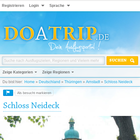
Registrieren
Login
Sprache
SUCHEN
Zeige Kategorien
Zeige Regionen
Du bist hier:
Home
»
Deutschland
»
Thüringen
»
Arnstadt
»
Schloss Neideck
Als besucht markieren
Schloss Neideck