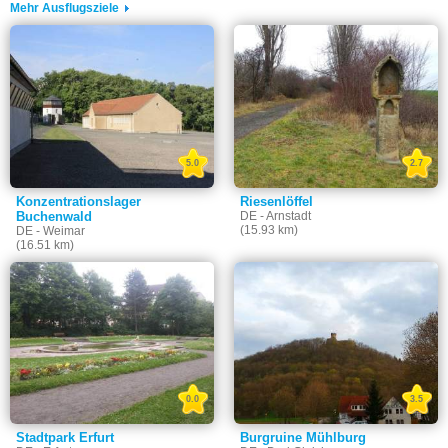
Mehr Ausflugsziele
5.0
2.7
Konzentrationslager
Riesenlöffel
Buchenwald
DE - Arnstadt
(15.93 km)
DE - Weimar
(16.51 km)
0.0
3.5
Stadtpark Erfurt
Burgruine Mühlburg