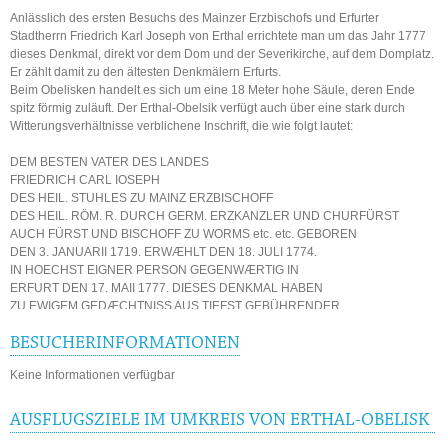
Anlässlich des ersten Besuchs des Mainzer Erzbischofs und Erfurter
Stadtherrn Friedrich Karl Joseph von Erthal errichtete man um das Jahr 1777
dieses Denkmal, direkt vor dem Dom und der Severikirche, auf dem Domplatz.
Er zählt damit zu den ältesten Denkmälern Erfurts.
Beim Obelisken handelt es sich um eine 18 Meter hohe Säule, deren Ende
spitz förmig zuläuft. Der Erthal-Obelsik verfügt auch über eine stark durch
Witterungsverhältnisse verblichene Inschrift, die wie folgt lautet:
DEM BESTEN VATER DES LANDES
FRIEDRICH CARL IOSEPH
DES HEIL. STUHLES ZU MAINZ ERZBISCHOFF
DES HEIL. RÖM. R. DURCH GERM. ERZKANZLER UND CHURFÜRST
AUCH FÜRST UND BISCHOFF ZU WORMS etc. etc. GEBOREN
DEN 3. JANUARII 1719. ERWÆHLT DEN 18. JULI 1774.
IN HOECHST EIGNER PERSON GEGENWÆRTIG IN
ERFURT DEN 17. MAII 1777. DIESES DENKMAL HABEN
ZU EWIGEM GEDÆCHTNISS AUS TIEFST GEBÜHRENDER
DANKBARKEIT DER HÖCHST GNÆDIGEN HULDREICHSTEN
GEGENWART SEINER CHURFÜRSTLICHEN GNADEN
BESUCHERINFORMATIONEN
ERRICHTET DIE TREUEN UNTERTHANEN
Keine Informationen verfügbar
HIESIGER STADT ERFURT.
AUSFLUGSZIELE IM UMKREIS VON ERTHAL-OBELISK