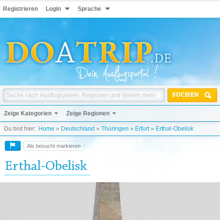
Registrieren
Login
Sprache
SUCHEN
Zeige Kategorien
Zeige Regionen
Du bist hier:
Home
»
Deutschland
»
Thüringen
»
Erfurt
»
Erthal-Obelisk
Als besucht markieren
Erthal-Obelisk