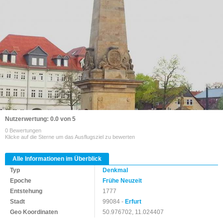
Nutzerwertung: 0.0 von 5
0 Bewertungen
Klicke auf die Sterne um das Ausflugsziel zu bewerten
Alle Informationen im Überblick
Typ
Denkmal
Epoche
Frühe Neuzeit
Entstehung
1777
Stadt
99084 -
Erfurt
Geo Koordinaten
50.976702, 11.024407