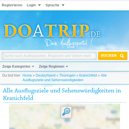
Registrieren
Login
Sprache
SUCHEN
Zeige Kategorien
Zeige Regionen
Du bist hier:
Home
»
Deutschland
»
Thüringen
»
Kranichfeld
»
Alle
Ausflugsziele und Sehenswürdigkeiten
Alle Ausflugsziele und Sehenswürdigkeiten in
Kranichfeld