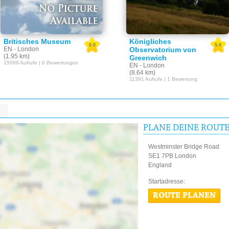
Britisches Museum
Königliches
0.0
5.0
EN - London
Observatorium von
(1.95 km)
Greenwich
15089 Aufrufe | 0 Bewertungen
EN - London
(8.64 km)
11391 Aufrufe | 1 Bewertung
PLANE DEINE ROUT
Westminster Bridge Road
SE1 7PB London
England
Startadres
ROUTE PLANEN