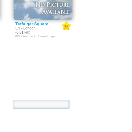
Trafalgar Square
0.0
EN - London
(0.81 km)
8297 Aufrufe | 0 Bewertungen
E
se: