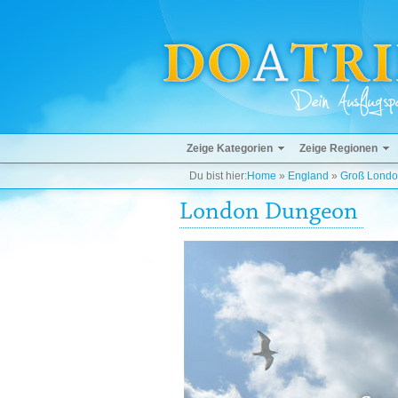
Zeige Kategorien
Zeige Regionen
Du bist hier:
Home
»
England
»
Groß Lond
London Dungeon