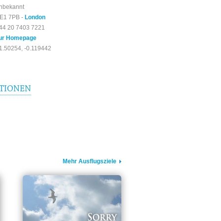
nbekannt
E1 7PB -
London
44 20 7403 7221
ur Homepage
1.50254, -0.119442
TIONEN
Mehr Ausflugsziele