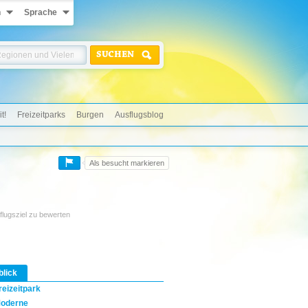
n
Sprache
SUCHEN
t!
Freizeitparks
Burgen
Ausflugsblog
Als besucht markieren
flugsziel zu bewerten
blick
reizeitpark
oderne