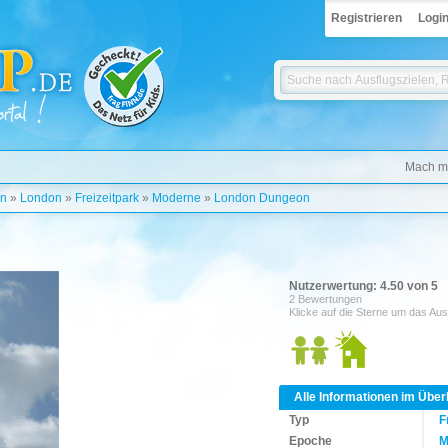
Registrieren
Logi
Mach mi
on
»
London
»
Freizeitpark
»
Moderne
»
London Dungeon
Nutzerwertung: 4.50 von 5
2 Bewertungen
Klicke auf die Sterne um das Aus
Alle Informationen im Über
Typ
F
Epoche
M