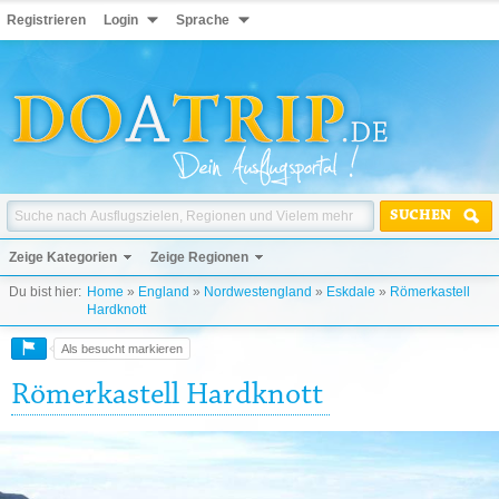
Registrieren
Login
Sprache
SUCHEN
Zeige Kategorien
Zeige Regionen
Du bist hier:
Home
»
England
»
Nordwestengland
»
Eskdale
»
Römerkastell
Hardknott
Als besucht markieren
Römerkastell Hardknott