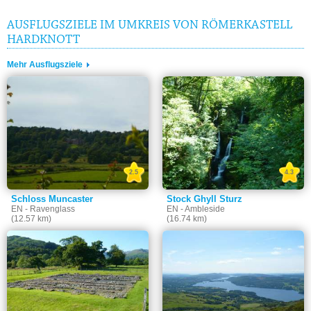
AUSFLUGSZIELE IM UMKREIS VON RÖMERKASTELL
HARDKNOTT
Mehr Ausflugsziele
2.5
4.3
Schloss Muncaster
Stock Ghyll Sturz
EN - Ravenglass
EN - Ambleside
(12.57 km)
(16.74 km)