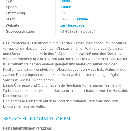
Typ
Ruine
Epoche
Antike
Entstehung
120
Stadt
LA20 6 -
Eskdale
Website
zur Homepage
Geo Koordinaten
54.402721, -3.205354
Das Römerkastell Hardknott trug früher den Namen Mediobogdum und wurde
vermutlich um das Jahr 120 nach Christus errichtet. Während des Vorstoßes
nach Schottland in der Mitte des 2. Jahrhunderts verließ man das Kastell, um
es später wieder von 200 bis etwa 400 nach Christus zu besetzten. Das Kastell
ist auf einem steinernen Plateau gelegen und bietet von seiner bergigen
Position aus, einen wunderbaren Überblick über den Fluss Esk. Während des
zweiten Besetzungsphase des Kastells entwickelte sich ein ausgeprägter
Vorort (lat. Vicus) um das Kastell.
Einige Überreste und Grundmauern der heutigen Ruine zeigen Türme und
Wehranlagen ebenso, wie eine Garnision, ein Lagerhaus, sowie das Haus des
Kommandanten.
Das Kastell befindet sich auf dem Land des National Trust, wird aber von
English Heritage verwaltet.
BESUCHERINFORMATIONEN
Keine Informationen verfügbar