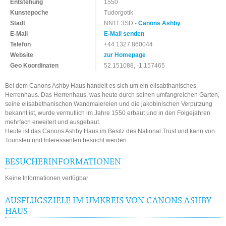
Entstehung
1550
Kunstepoche
Tudorgotik
Stadt
NN11 3SD -
Canons Ashby
E-Mail
E-Mail senden
Telefon
+44 1327 860044
Website
zur Homepage
Geo Koordinaten
52.151088, -1.157465
Bei dem Canons Ashby Haus handelt es sich um ein elisabthanisches
Herrenhaus. Das Herrenhaus, was heute durch seinen umfangreichen Garten,
seine elisabethanischen Wandmalereien und die jakobinischen Verputzung
bekannt ist, wurde vermutlich im Jahre 1550 erbaut und in den Folgejahren
mehrfach erweitert und ausgebaut.
Heute ist das Canons Ashby Haus im Besitz des National Trust und kann von
Touristen und Interessenten besucht werden.
BESUCHERINFORMATIONEN
Keine Informationen verfügbar
AUSFLUGSZIELE IM UMKREIS VON CANONS ASHBY
HAUS