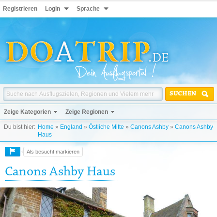
Registrieren
Login
Sprache
SUCHEN
Zeige Kategorien
Zeige Regionen
Du bist hier:
Home
»
England
»
Östliche Mitte
»
Canons Ashby
»
Canons Ashby
Haus
Als besucht markieren
Canons Ashby Haus