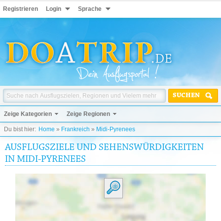
Registrieren
Login
Sprache
SUCHEN
Zeige Kategorien
Zeige Regionen
Du bist hier:
Home
»
Frankreich
»
Midi-Pyrenees
AUSFLUGSZIELE UND SEHENSWÜRDIGKEITEN
IN MIDI-PYRENEES