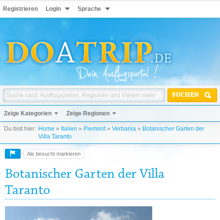
Registrieren
Login
Sprache
SUCHEN
Zeige Kategorien
Zeige Regionen
Du bist hier:
Home
»
Italien
»
Piemont
»
Verbania
»
Botanischer Garten der
Villa Taranto
Als besucht markieren
Botanischer Garten der Villa
Taranto