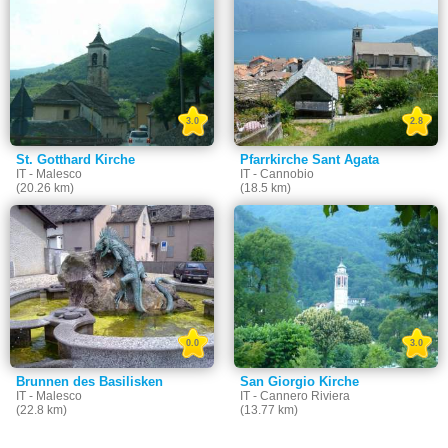
3.0
2.8
St. Gotthard Kirche
Pfarrkirche Sant Agata
IT - Malesco
IT - Cannobio
(20.26 km)
(18.5 km)
0.0
3.0
Brunnen des Basilisken
San Giorgio Kirche
IT - Malesco
IT - Cannero Riviera
(22.8 km)
(13.77 km)