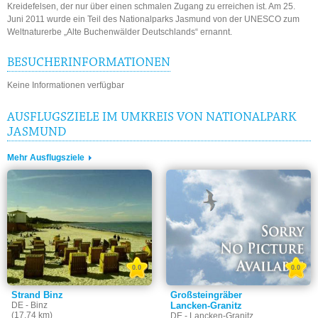
Kreidefelsen, der nur über einen schmalen Zugang zu erreichen ist. Am 25.
Juni 2011 wurde ein Teil des Nationalparks Jasmund von der UNESCO zum
Weltnaturerbe „Alte Buchenwälder Deutschlands“ ernannt.
BESUCHERINFORMATIONEN
Keine Informationen verfügbar
AUSFLUGSZIELE IM UMKREIS VON NATIONALPARK
JASMUND
Mehr Ausflugsziele
0.0
0.0
Strand Binz
Großsteingräber
DE - Binz
Lancken-Granitz
(17.74 km)
DE - Lancken-Granitz