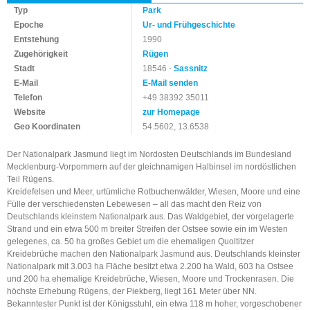
Typ
Park
Epoche
Ur- und Frühgeschichte
Entstehung
1990
Zugehörigkeit
Rügen
Stadt
18546 -
Sassnitz
E-Mail
E-Mail senden
Telefon
+49 38392 35011
Website
zur Homepage
Geo Koordinaten
54.5602, 13.6538
Der Nationalpark Jasmund liegt im Nordosten Deutschlands im Bundesland
Mecklenburg-Vorpommern auf der gleichnamigen Halbinsel im nordöstlichen
Teil Rügens.
Kreidefelsen und Meer, urtümliche Rotbuchenwälder, Wiesen, Moore und eine
Fülle der verschiedensten Lebewesen – all das macht den Reiz von
Deutschlands kleinstem Nationalpark aus. Das Waldgebiet, der vorgelagerte
Strand und ein etwa 500 m breiter Streifen der Ostsee sowie ein im Westen
gelegenes, ca. 50 ha großes Gebiet um die ehemaligen Quoltitzer
Kreidebrüche machen den Nationalpark Jasmund aus. Deutschlands kleinster
Nationalpark mit 3.003 ha Fläche besitzt etwa 2.200 ha Wald, 603 ha Ostsee
und 200 ha ehemalige Kreidebrüche, Wiesen, Moore und Trockenrasen. Die
höchste Erhebung Rügens, der Piekberg, liegt 161 Meter über NN.
Bekanntester Punkt ist der Königsstuhl, ein etwa 118 m hoher, vorgeschobener