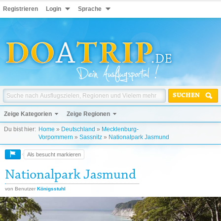
Registrieren
Login
Sprache
SUCHEN
Zeige Kategorien
Zeige Regionen
Du bist hier:
Home
»
Deutschland
»
Mecklenburg-
Vorpommern
»
Sassnitz
»
Nationalpark Jasmund
Als besucht markieren
Nationalpark Jasmund
von Benutzer
Königsstuhl