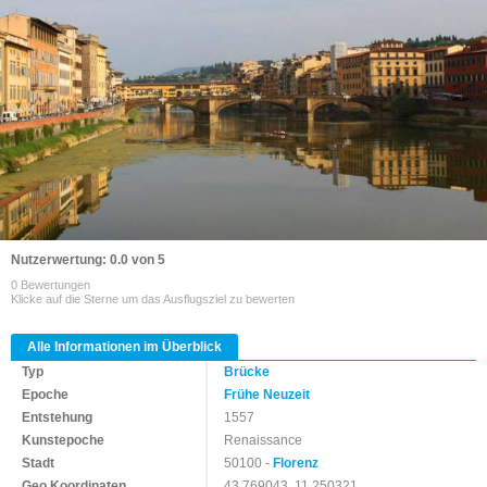
Nutzerwertung: 0.0 von 5
0 Bewertungen
Klicke auf die Sterne um das Ausflugsziel zu bewerten
Alle Informationen im Überblick
Typ
Brücke
Epoche
Frühe Neuzeit
Entstehung
1557
Kunstepoche
Renaissance
Stadt
50100 -
Florenz
Geo Koordinaten
43.769043, 11.250321