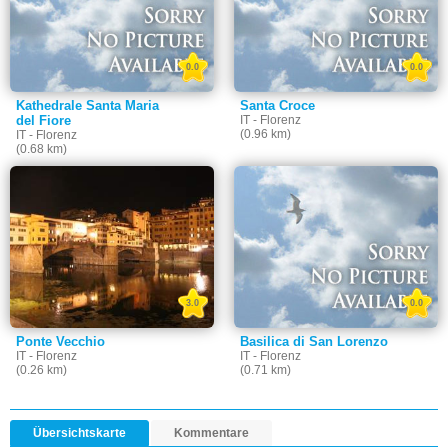
0.0
0.0
Kathedrale Santa Maria
Santa Croce
del Fiore
IT - Florenz
(0.96 km)
IT - Florenz
(0.68 km)
3.0
0.0
Ponte Vecchio
Basilica di San Lorenzo
IT - Florenz
IT - Florenz
(0.26 km)
(0.71 km)
Übersichtskarte
Kommentare