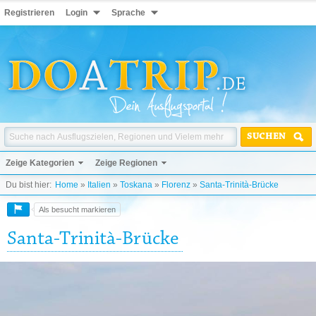
Registrieren
Login
Sprache
SUCHEN
Zeige Kategorien
Zeige Regionen
Du bist hier:
Home
»
Italien
»
Toskana
»
Florenz
»
Santa-Trinità-Brücke
Als besucht markieren
Santa-Trinità-Brücke