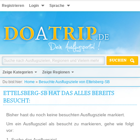
Registrieren
Login
Sprache
SUCHEN
Zeige Kategorien
Zeige Regionen
Du bist hier:
Home
»
Besuchte Ausflugsziele von Ettelsberg-SB
ETTELSBERG-SB HAT DAS ALLES BEREITS
BESUCHT:
Bisher hast du noch keine besuchten Ausflugsziele markiert.
Um ein Ausflugsziel als besucht zu markieren, gehe wie folgt
vor:
1. Suche das Ausflugsziel