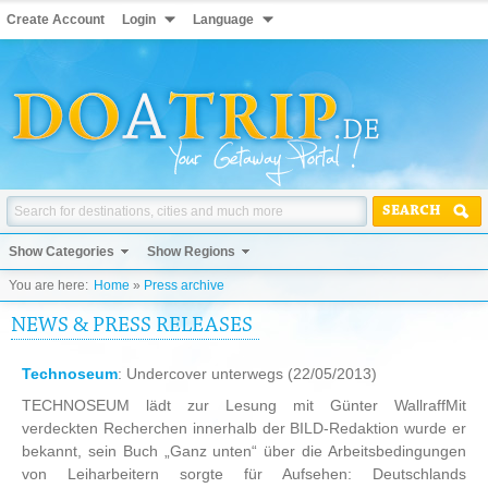
Create Account
Login
Language
SEARCH
Show Categories
Show Regions
You are here:
Home
»
Press archive
NEWS & PRESS RELEASES
Technoseum
: Undercover unterwegs
(22/05/2013)
TECHNOSEUM lädt zur Lesung mit Günter WallraffMit
verdeckten Recherchen innerhalb der BILD-Redaktion wurde er
bekannt, sein Buch „Ganz unten“ über die Arbeitsbedingungen
von Leiharbeitern sorgte für Aufsehen: Deutschlands