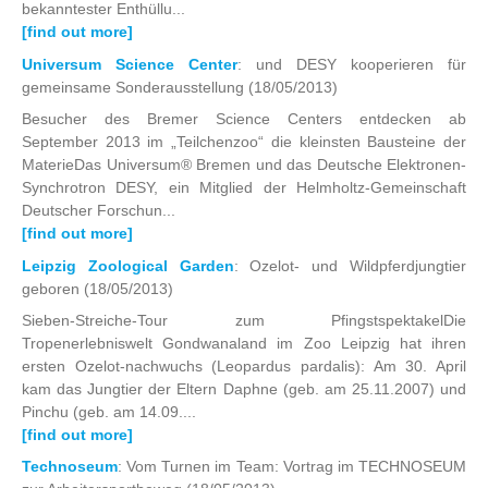
bekanntester Enthüllu...
[find out more]
Universum Science Center
: und DESY kooperieren für
gemeinsame Sonderausstellung
(18/05/2013)
Besucher des Bremer Science Centers entdecken ab
September 2013 im „Teilchenzoo“ die kleinsten Bausteine der
MaterieDas Universum® Bremen und das Deutsche Elektronen-
Synchrotron DESY, ein Mitglied der Helmholtz-Gemeinschaft
Deutscher Forschun...
[find out more]
Leipzig Zoological Garden
: Ozelot- und Wildpferdjungtier
geboren
(18/05/2013)
Sieben-Streiche-Tour zum PfingstspektakelDie
Tropenerlebniswelt Gondwanaland im Zoo Leipzig hat ihren
ersten Ozelot-nachwuchs (Leopardus pardalis): Am 30. April
kam das Jungtier der Eltern Daphne (geb. am 25.11.2007) und
Pinchu (geb. am 14.09....
[find out more]
Technoseum
: Vom Turnen im Team: Vortrag im TECHNOSEUM