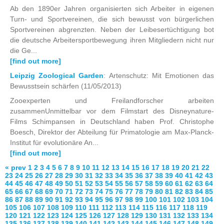
Ab den 1890er Jahren organisierten sich Arbeiter in eigenen
Turn- und Sportvereinen, die sich bewusst von bürgerlichen
Sportvereinen abgrenzten. Neben der Leibesertüchtigung bot
die deutsche Arbeitersportbewegung ihren Mitgliedern nicht nur
die Ge...
[find out more]
Leipzig Zoological Garden
: Artenschutz: Mit Emotionen das
Bewusstsein schärfen
(11/05/2013)
Zooexperten und Freilandforscher arbeiten
zusammenUnmittelbar vor dem Filmstart des Disneynature-
Films Schimpansen in Deutschland haben Prof. Christophe
Boesch, Direktor der Abteilung für Primatologie am Max-Planck-
Institut für evolutionäre An...
[find out more]
« prev
1
2
3
4
5
6
7
8
9
10
11
12
13
14
15
16
17
18
19
20
21
22
23
24
25
26
27
28
29
30
31
32
33
34
35
36
37
38
39
40
41
42
43
44
45
46
47
48
49
50
51
52
53
54
55
56
57
58
59
60
61
62
63
64
65
66
67
68
69
70
71
72
73
74
75
76
77
78
79
80
81
82
83
84
85
86
87
88
89
90
91
92
93
94
95
96
97
98
99
100
101
102
103
104
105
106
107
108
109
110
111
112
113
114
115
116
117
118
119
120
121
122
123
124
125
126
127
128
129
130
131
132
133
134
135
136
137
138
139
140
141
142
143
144
145
146
147
148
149