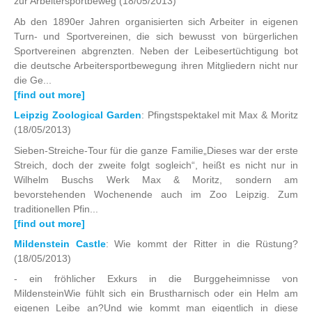
zur Arbeitersportbeweg
(18/05/2013)
Ab den 1890er Jahren organisierten sich Arbeiter in eigenen
Turn- und Sportvereinen, die sich bewusst von bürgerlichen
Sportvereinen abgrenzten. Neben der Leibesertüchtigung bot
die deutsche Arbeitersportbewegung ihren Mitgliedern nicht nur
die Ge...
[find out more]
Leipzig Zoological Garden
: Pfingstspektakel mit Max & Moritz
(18/05/2013)
Sieben-Streiche-Tour für die ganze Familie„Dieses war der erste
Streich, doch der zweite folgt sogleich“, heißt es nicht nur in
Wilhelm Buschs Werk Max & Moritz, sondern am
bevorstehenden Wochenende auch im Zoo Leipzig. Zum
traditionellen Pfin...
[find out more]
Mildenstein Castle
: Wie kommt der Ritter in die Rüstung?
(18/05/2013)
- ein fröhlicher Exkurs in die Burggeheimnisse von
MildensteinWie fühlt sich ein Brustharnisch oder ein Helm am
eigenen Leibe an?Und wie kommt man eigentlich in diese