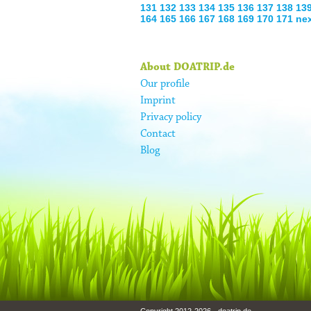
131
132
133
134
135
136
137
138
13
164
165
166
167
168
169
170
171
nex
About DOATRIP.de
Our profile
Imprint
Privacy policy
Contact
Blog