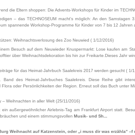
hrend die Eltern shoppen: Die Advents-Workshops für Kinder im TE
rledigen – das TECHNOSEUM macht’s möglich: An den Samstagen 3.
eum spannende Workshop-Programme für Kinder von 7 bis 12 Jahren a
stützen: Weihnachtsverlosung des Zoo Neuwied
( 1/12/2016)
ei einem Besuch auf dem Neuwieder Knuspermarkt: Lose kaufen am S
ftier über Weihnachtsdekoration bis hin zur Freikarte.Dieses Jahr wird
Beiträge für das Heimat-Jahrbuch Saalekreis 2017 werden gesucht
( 1/
. Band des Heimat-Jahrbuches Saalekreis. Diese Reihe gibt intere
 Flora oder Persönlichkeiten der Region. Erneut soll das Buch unter Mi
y – Weihnachten in aller Welt
(25/11/2016)
ein außergewöhnlicher Airlebnis-Tag am Frankfurt Airport statt. Bes
tsbräuchen und einem stimmungsvollen
Musik- und Sh...
urg Weihnacht auf Katzenstein, oder „i muss dir was erzähla“ –f