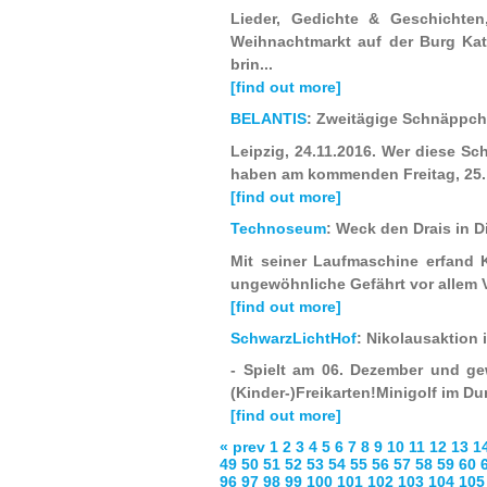
Lieder, Gedichte & Geschichte
Weihnachtmarkt auf der Burg Kat
brin...
[find out more]
BELANTIS
: Zweitägige Schnäppch
Leipzig, 24.11.2016. Wer diese S
haben am kommenden Freitag, 25. N
[find out more]
Technoseum
: Weck den Drais in 
Mit seiner Laufmaschine erfand K
ungewöhnliche Gefährt vor allem V
[find out more]
SchwarzLichtHof
: Nikolausaktion
- Spielt am 06. Dezember und gew
(Kinder-)Freikarten!Minigolf im Du
[find out more]
« prev
1
2
3
4
5
6
7
8
9
10
11
12
13
1
49
50
51
52
53
54
55
56
57
58
59
60
96
97
98
99
100
101
102
103
104
105