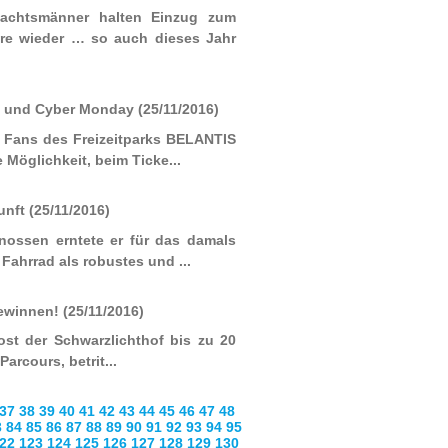
nachtsmänner halten Einzug zum
hre wieder … so auch dieses Jahr
ay und Cyber Monday
(25/11/2016)
e Fans des Freizeitparks BELANTIS
Möglichkeit, beim Ticke...
kunft
(25/11/2016)
enossen erntete er für das damals
ahrrad als robustes und ...
gewinnen!
(25/11/2016)
ost der Schwarzlichthof bis zu 20
rcours, betrit...
37
38
39
40
41
42
43
44
45
46
47
48
3
84
85
86
87
88
89
90
91
92
93
94
95
22
123
124
125
126
127
128
129
130