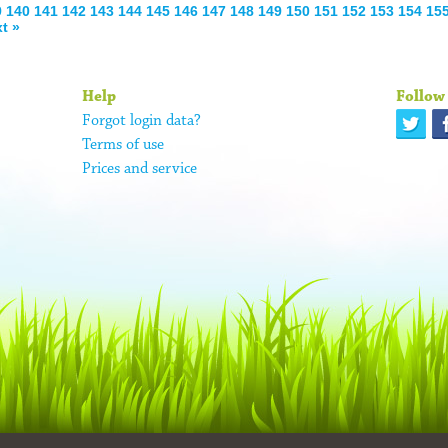
9
140
141
142
143
144
145
146
147
148
149
150
151
152
153
154
15
t »
Help
Follow 
Forgot login data?
Terms of use
Prices and service