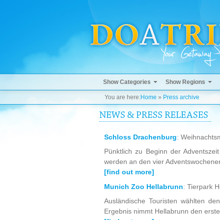
Show Categories
Show Regions
You are here:
Home
»
Press archive
NEWS & PRESS RELEASES
Schloss Drachenburg
: Weihnachtsm
Pünktlich zu Beginn der Adventszeit
werden an den vier Adventswochenend
[find out more]
Munich Zoo Hellabrunn
: Tierpark 
Ausländische Touristen wählten de
Ergebnis nimmt Hellabrunn den ersten