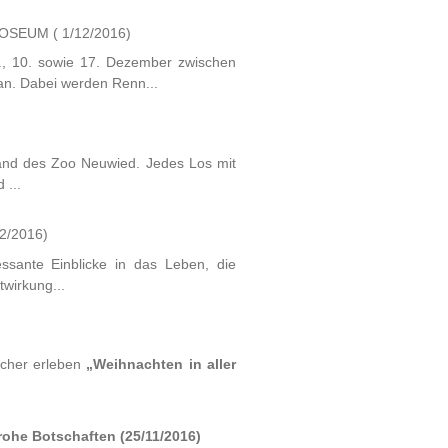
CHNOSEUM
( 1/12/2016)
, 10. sowie 17. Dezember zwischen
n. Dabei werden Renn...
tand des Zoo Neuwied. Jedes Los mit
 ...
12/2016)
ssante Einblicke in das Leben, die
twirkung...
ucher erleben
„Weihnachten in aller
 rohe Botschaften
(25/11/2016)