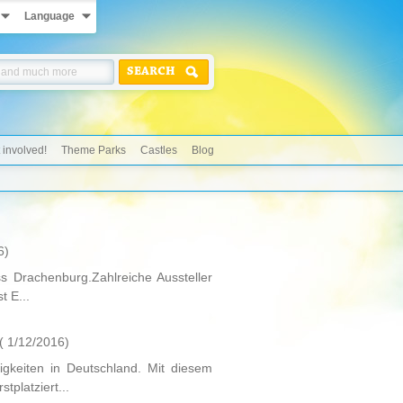
Language
SEARCH
 involved!
Theme Parks
Castles
Blog
6)
ss Drachenburg.Zahlreiche Aussteller
 E...
( 1/12/2016)
gkeiten in Deutschland. Mit diesem
platziert...