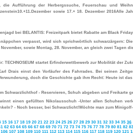
n, die Aufführung der Herbergssuche, Feuerschau und Weih
zenstein10.+11.Dezember sowie 17.+ 18. Dezember 2016Alle Ja
enjagd bei BELANTIS: Freizeitpark bietet Rabatte am Black Frid
chnäppchen verpasst, wird sich sprichwörtlich schwarzärgern: Di
ovember, sowie Montag, 28. November, an gleich zwei Tagen die 
Dir: TECHNOSEUM startet Erfinderwettbewerb zur Mobilität der Zu
arl Drais einst den Vorläufer des Fahrrades. Bei seinen Zeitg
erwunderung, doch die Geschichte gab ihm Recht: Heute ist das F
 im Schwarzlichthof - Reservieren, Schuh abgeben und Freikarte 
innt einen gefüllten Nikolausschuh -Unter allen Schuhen verl
nkeln? - Noch besser, bei Schwarzlicht!Möchte man zum Minigolf-Pa
4
15
16
17
18
19
20
21
22
23
24
25
26
27
28
29
30
31
32
33
34
35
36
61
62
63
64
65
66
67
68
69
70
71
72
73
74
75
76
77
78
79
80
81
82
8
106
107
108
109
110
111
112
113
114
115
116
117
118
119
120
121
1