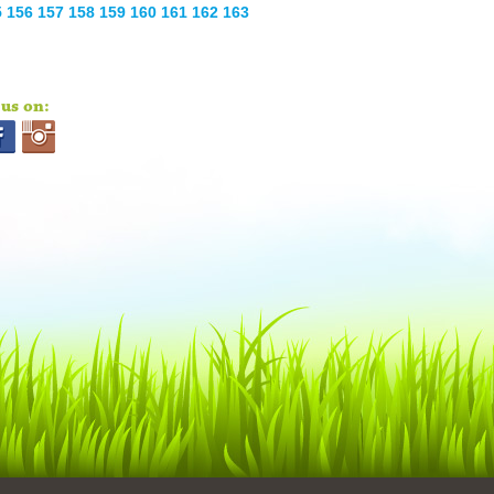
5
156
157
158
159
160
161
162
163
us on: