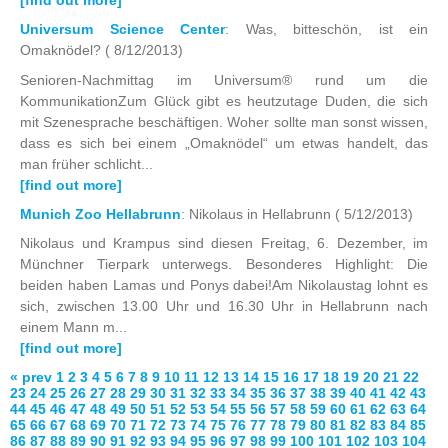
Universum Science Center
: Was, bitteschön, ist ein
Omaknödel?
( 8/12/2013)
Senioren-Nachmittag im Universum® rund um die
KommunikationZum Glück gibt es heutzutage Duden, die sich
mit Szenesprache beschäftigen. Woher sollte man sonst wissen,
dass es sich bei einem „Omaknödel“ um etwas handelt, das
man früher schlicht...
[find out more]
Munich Zoo Hellabrunn
: Nikolaus in Hellabrunn
( 5/12/2013)
Nikolaus und Krampus sind diesen Freitag, 6. Dezember, im
Münchner Tierpark unterwegs. Besonderes Highlight: Die
beiden haben Lamas und Ponys dabei!Am Nikolaustag lohnt es
sich, zwischen 13.00 Uhr und 16.30 Uhr in Hellabrunn nach
einem Mann m...
[find out more]
« prev
1
2
3
4
5
6
7
8
9
10
11
12
13
14
15
16
17
18
19
20
21
22
23
24
25
26
27
28
29
30
31
32
33
34
35
36
37
38
39
40
41
42
43
44
45
46
47
48
49
50
51
52
53
54
55
56
57
58
59
60
61
62
63
64
65
66
67
68
69
70
71
72
73
74
75
76
77
78
79
80
81
82
83
84
85
86
87
88
89
90
91
92
93
94
95
96
97
98
99
100
101
102
103
104