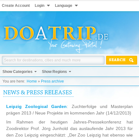
Create Account
Login
Language
SEARCH
Show Categories
Show Regions
You are here:
Home
»
Press archive
NEWS & PRESS RELEASES
Leipzig Zoological Garden
: Zuchterfolge und Masterplan
prägen 2013 / Neue Projekte im kommenden Jahr
(14/12/2013)
Im Rahmen der heutigen Jahres-Pressekonferenz hat
Zoodirektor Prof. Jörg Junhold das auslaufende Jahr 2013 für
den Zoo Leipzig eingeschätzt: „Der Zoo Leipzig hat ebenso wie