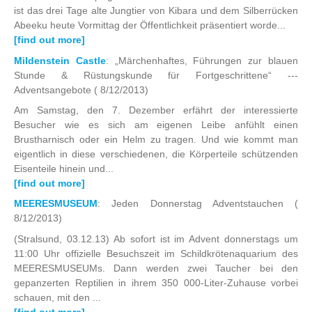
ist das drei Tage alte Jungtier von Kibara und dem Silberrücken
Abeeku heute Vormittag der Öffentlichkeit präsentiert worde...
[find out more]
Mildenstein Castle
: „Märchenhaftes, Führungen zur blauen
Stunde & Rüstungskunde für Fortgeschrittene“ ---
Adventsangebote
( 8/12/2013)
Am Samstag, den 7. Dezember erfährt der interessierte
Besucher wie es sich am eigenen Leibe anfühlt einen
Brustharnisch oder ein Helm zu tragen. Und wie kommt man
eigentlich in diese verschiedenen, die Körperteile schützenden
Eisenteile hinein und...
[find out more]
MEERESMUSEUM
: Jeden Donnerstag Adventstauchen
(
8/12/2013)
(Stralsund, 03.12.13) Ab sofort ist im Advent donnerstags um
11:00 Uhr offizielle Besuchszeit im Schildkrötenaquarium des
MEERESMUSEUMs. Dann werden zwei Taucher bei den
gepanzerten Reptilien in ihrem 350 000-Liter-Zuhause vorbei
schauen, mit den ...
[find out more]