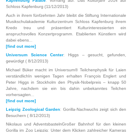
Kapfenburg Palace
: Vorhang auf: Das Kulturjahr 2014 auf
Schloss Kapfenburg
(11/12/2013)
Auch in ihrem fünfzehnten Jahr bleibt die Stiftung Internationale
Musikschulakademie Kulturzentrum Schloss Kapfenburg ihrem
Kredo treu und präsentiert Kulturinteressierten ein
anspruchsvolles Konzertprogramm. Etablierten Künstlern wird
dabei ebens...
[find out more]
Universum Science Center
: Higgs – gesucht, gefunden,
gewürdigt
( 8/12/2013)
Michael Büker macht im Universum® Teilchenphysik für Laien
verständlichIn wenigen Tagen erhalten François Englert und
Peter Higgs in Stockholm den Physik-Nobelpreis – knapp 50
Jahre, nachdem sie ein bis dahin unbekanntes Teilchen
vorhersagten...
[find out more]
Leipzig Zoological Garden
: Gorilla-Nachwuchs zeigt sich den
Besuchern
( 8/12/2013)
Nikolaus und AdventsbastelnGroßer Bahnhof für den kleinen
Gorilla im Zoo Leipzig: Unter dem Klicken zahlreicher Kameras