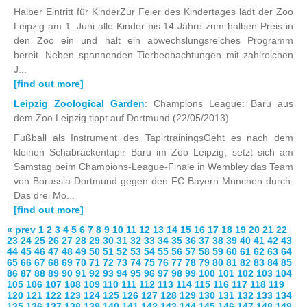
Halber Eintritt für KinderZur Feier des Kindertages lädt der Zoo
Leipzig am 1. Juni alle Kinder bis 14 Jahre zum halben Preis in
den Zoo ein und hält ein abwechslungsreiches Programm
bereit. Neben spannenden Tierbeobachtungen mit zahlreichen
J...
[find out more]
Leipzig Zoological Garden
: Champions League: Baru aus
dem Zoo Leipzig tippt auf Dortmund
(22/05/2013)
Fußball als Instrument des TapirtrainingsGeht es nach dem
kleinen Schabrackentapir Baru im Zoo Leipzig, setzt sich am
Samstag beim Champions-League-Finale in Wembley das Team
von Borussia Dortmund gegen den FC Bayern München durch.
Das drei Mo...
[find out more]
« prev
1
2
3
4
5
6
7
8
9
10
11
12
13
14
15
16
17
18
19
20
21
22
23
24
25
26
27
28
29
30
31
32
33
34
35
36
37
38
39
40
41
42
43
44
45
46
47
48
49
50
51
52
53
54
55
56
57
58
59
60
61
62
63
64
65
66
67
68
69
70
71
72
73
74
75
76
77
78
79
80
81
82
83
84
85
86
87
88
89
90
91
92
93
94
95
96
97
98
99
100
101
102
103
104
105
106
107
108
109
110
111
112
113
114
115
116
117
118
119
120
121
122
123
124
125
126
127
128
129
130
131
132
133
134
135
136
137
138
139
140
141
142
143
144
145
146
147
148
149