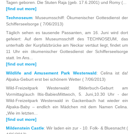
Tagen geboren. Die Stuten Raja (geb. 17.6.2001) und Romy (...
[find out more]
Technoseum
: Museumsschiff: Ökumenischer Gottesdienst der
Schifferseelsorge
( 7/06/2013)
Täglich sehen es tausende Passanten, am 16. Juni wird dort
gefeiert: Auf dem Museumsschiff des TECHNOSEUM, das
unterhalb der Kurpfalzbrücke am Neckar vertäut liegt, findet um
11 Uhr ein ökumenischer Gottesdienst der Schifferseelsorge
statt. Im Ans...
[find out more]
Wildlife and Amusement Park Westerwald
: Celina ist da!
Alpaka-Geburt erst bei schönem Wetter
( 7/06/2013)
Wild-Freizeitpark Westerwald: Bilderbuch-Geburt am
Vormittag/auch Iltis-BabiesMittwoch, 5. Juni,10.30 Uhr - der
Wild-Freizeitpark Westerwald in Gackenbach hat wieder ein
Alpaka-Baby – endlich ein Mädchen mit dem Namen Celina.
„Wie im letzten...
[find out more]
Mildenstein Castle
: Wir laden ein zur - 10. Folk- & Bluesnacht
(