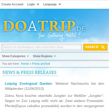
Create Account
Login
Language
SEARCH
Show Categories
Show Regions
You are here:
Home
»
Press archive
NEWS & PRESS RELEASES
Leipzig Zoological Garden
: Weiterer Nachwuchs bei den
Wildpferden
(11/06/2013)
Zebra Nora brachte ebenfalls Jungtier zur WeltDer „Jungtier“-
Segen im Zoo Leipzig reißt nicht ab: Zwei weitere Przewalski-
Pferde(Equus caballus przewalskii) wurden in den vergangenen