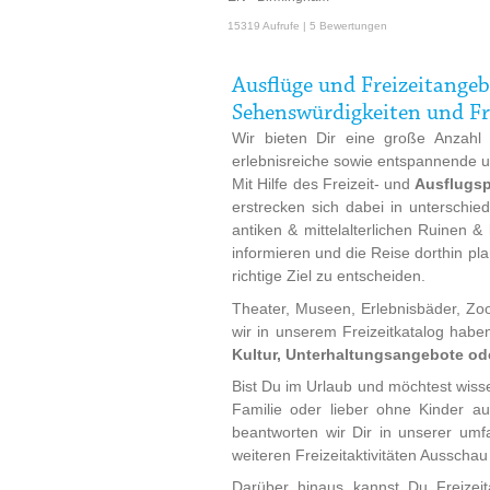
15319 Aufrufe | 5 Bewertungen
Ausflüge und Freizeitangeb
Sehenswürdigkeiten und Fr
Wir bieten Dir eine große Anzah
erlebnisreiche sowie entspannende und
Mit Hilfe des Freizeit- und
Ausflugsp
erstrecken sich dabei in unterschie
antiken & mittelalterlichen Ruinen &
informieren und die Reise dorthin p
richtige Ziel zu entscheiden.
Theater, Museen, Erlebnisbäder, Zoo
wir in unserem Freizeitkatalog hab
Kultur, Unterhaltungsangebote ode
Bist Du im Urlaub und möchtest wiss
Familie oder lieber ohne Kinder 
beantworten wir Dir in unserer u
weiteren Freizeitaktivitäten Ausschau
Darüber hinaus kannst Du Freizei