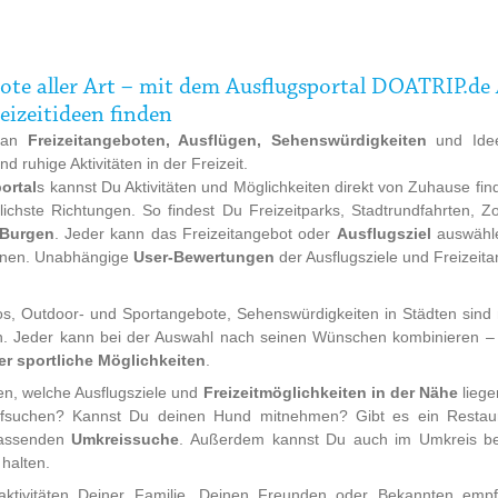
ote aller Art – mit dem Ausflugsportal DOATRIP.de 
eizeitideen finden
l an
Freizeitangeboten, Ausflügen, Sehenswürdigkeiten
und Idee
 ruhige Aktivitäten in der Freizeit.
ortal
s kannst Du Aktivitäten und Möglichkeiten direkt von Zuhause fi
dlichste Richtungen. So findest Du
Freizeitparks, Stadtrundfahrten, Z
Burgen
. Jeder kann das Freizeitangebot oder
Ausflugsziel
auswähle
lanen. Unabhängige
User-Bewertungen
der Ausflugsziele und Freizeita
s, Outdoor- und Sportangebote, Sehenswürdigkeiten in Städten sind nu
en. Jeder kann bei der Auswahl nach seinen Wünschen kombinieren 
r sportliche Möglichkeiten
.
en, welche Ausflugsziele und
Freizeitmöglichkeiten in der Nähe
liege
aufsuchen? Kannst Du deinen Hund mitnehmen? Gibt es ein Restaur
mfassenden
Umkreissuche
. Außerdem kannst Du auch im Umkreis ber
 halten.
taktivitäten Deiner Familie, Deinen Freunden oder Bekannten em