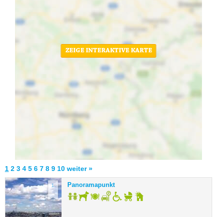
ZEIGE INTERAKTIVE KARTE
1
2
3
4
5
6
7
8
9
10
weiter »
Panoramapunkt
1.