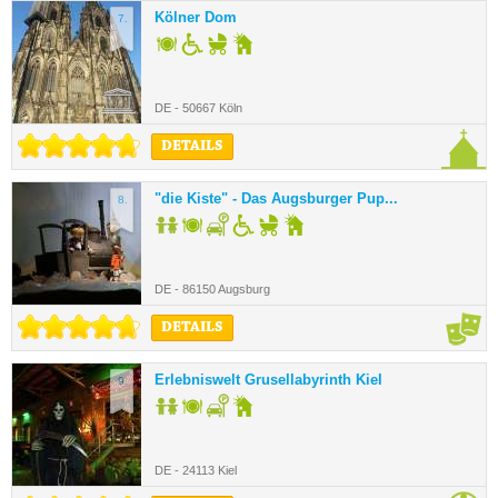
Kölner Dom
7.
DE - 50667 Köln
DETAILS
"die Kiste" - Das Augsburger Pup...
8.
DE - 86150 Augsburg
DETAILS
Erlebniswelt Grusellabyrinth Kiel
9.
DE - 24113 Kiel