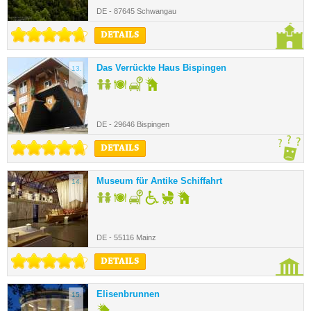
DE - 87645 Schwangau
DETAILS
Das Verrückte Haus Bispingen
13.
DE - 29646 Bispingen
DETAILS
Museum für Antike Schiffahrt
14.
DE - 55116 Mainz
DETAILS
Elisenbrunnen
15.