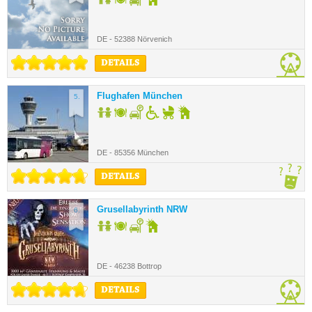
DE - 52388 Nörvenich
DETAILS
Flughafen München
5.
DE - 85356 München
DETAILS
Grusellabyrinth NRW
6.
DE - 46238 Bottrop
DETAILS