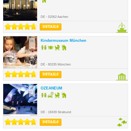
DE - 52062 Aachen
DETAILS
Kindermuseum München
16.
DE - 80335 München
DETAILS
OZEANEUM
17.
DE - 18439 Stralsund
DETAILS