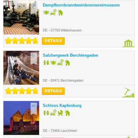
Dampfkornbranntweinbrennereimuseum
18.
DE - 27793 Wildeshausen
DETAILS
Salzbergwerk Berchtesgaden
19.
DE - 83471 Berchtesgaden
DETAILS
Schloss Kapfenburg
20.
DE - 73466 Lauchheim