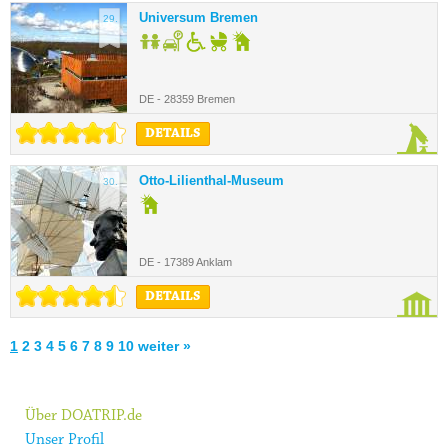
Universum Bremen
29.
DE - 28359 Bremen
DETAILS
Otto-Lilienthal-Museum
30.
DE - 17389 Anklam
DETAILS
1
2
3
4
5
6
7
8
9
10
weiter »
Über DOATRIP.de
Unser Profil