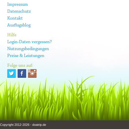
Impressum
Datenschutz
Kontakt
Ausflugsblog
Hilfe
Login-Daten vergessen?
Nutzungsbedingungen
Preise & Leistungen
Folge uns auf:
Copyright 2012-2026 - doatrip.de