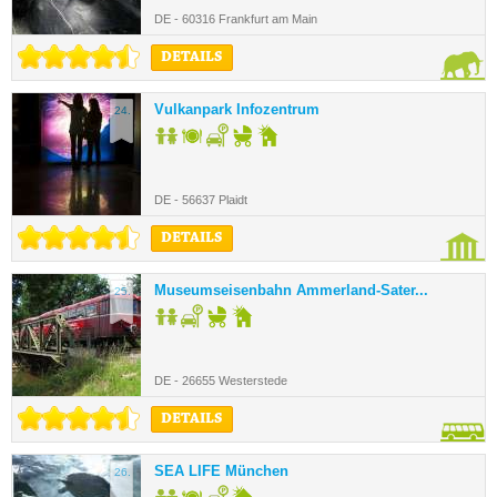
DE - 60316 Frankfurt am Main
DETAILS
Vulkanpark Infozentrum
24.
DE - 56637 Plaidt
DETAILS
Museumseisenbahn Ammerland-Sater...
25.
DE - 26655 Westerstede
DETAILS
SEA LIFE München
26.