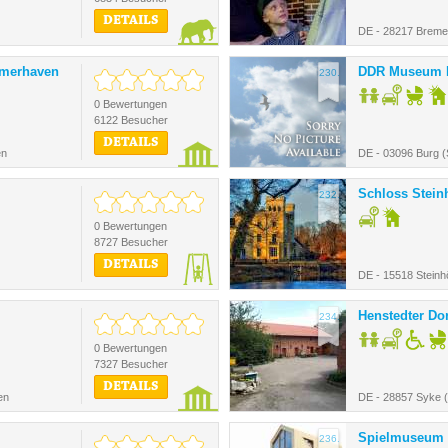
DETAILS
DE - 28217 Brem
merhaven
DDR Museum 
230.
0 Bewertungen
6122 Besucher
DETAILS
en
DE - 03096 Burg 
Schloss Stein
232.
0 Bewertungen
8727 Besucher
DETAILS
DE - 15518 Steinhö
Henstedter D
234.
0 Bewertungen
7327 Besucher
DETAILS
en
DE - 28857 Syke 
Spielmuseum 
236.