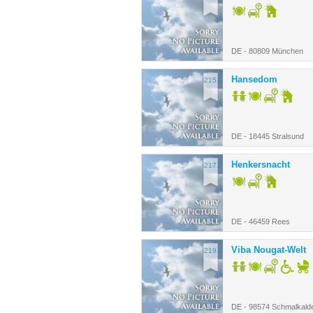
DE - 80809 München
Hansedom
215.
DE - 18445 Stralsund
Henkersnacht
217.
DE - 46459 Rees
Viba Nougat-Welt
219.
DE - 98574 Schmalkald