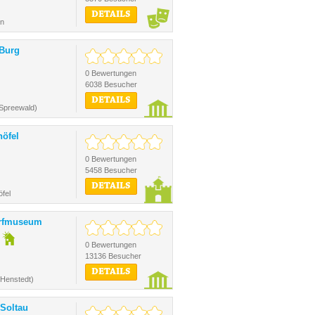
DETAILS
en
Burg
0 Bewertungen
6038 Besucher
DETAILS
(Spreewald)
höfel
0 Bewertungen
5458 Besucher
DETAILS
fel
orfmuseum
0 Bewertungen
13136 Besucher
DETAILS
(Henstedt)
Soltau