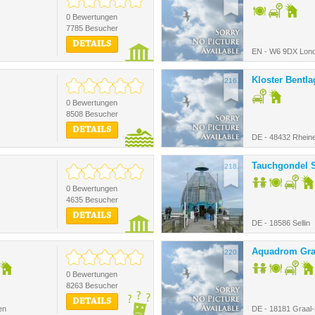
0 Bewertungen
7785 Besucher
DETAILS
EN - W6 9DX Lon
Kloster Bentla
216.
0 Bewertungen
8508 Besucher
DETAILS
DE - 48432 Rhein
Tauchgondel S
218.
0 Bewertungen
4635 Besucher
DETAILS
DE - 18586 Sellin
Aquadrom Graa
220.
0 Bewertungen
8263 Besucher
DETAILS
en
DE - 18181 Graal-