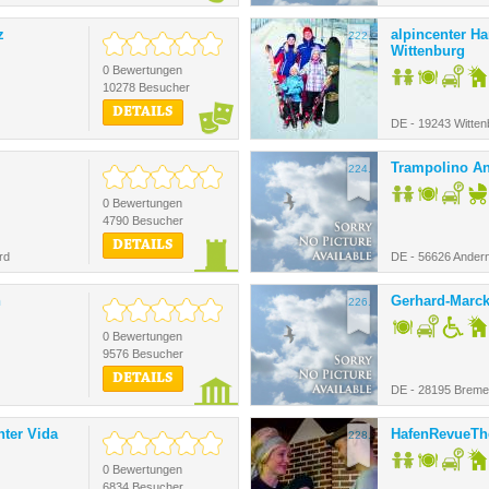
z
alpincenter H
222.
Wittenburg
0 Bewertungen
10278 Besucher
DETAILS
DE - 19243 Witten
Trampolino A
224.
0 Bewertungen
4790 Besucher
DETAILS
rd
DE - 56626 Ander
n
Gerhard-Marc
226.
0 Bewertungen
9576 Besucher
DETAILS
DE - 28195 Brem
nter Vida
HafenRevueTh
228.
0 Bewertungen
6834 Besucher