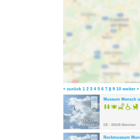
« zurück
1
2
3
4
5
6
7
8
9
10
weiter »
Museum Mensch u
211.
DE - 80638 München
Rockmuseum Mun
213.