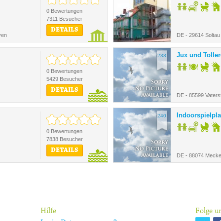
0 Bewertungen
7311 Besucher
DETAILS
ven
DE - 29614 Soltau
Jux und Toller
238.
0 Bewertungen
5429 Besucher
DETAILS
DE - 85599 Vaters
Indoorspielpla
240.
0 Bewertungen
7838 Besucher
DETAILS
DE - 88074 Meck
Hilfe
Folge un