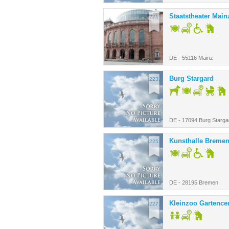
Staatstheater Main
221.
DE - 55116 Mainz
Burg Stargard
223.
DE - 17094 Burg Starga
Kunsthalle Breme
225.
DE - 28195 Bremen
Kleinzoo Gartence
227.