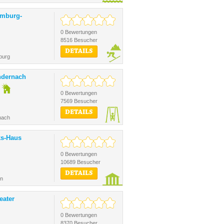
amburg-
0 Bewertungen
8516 Besucher
DETAILS
burg
ndernach
0 Bewertungen
7569 Besucher
DETAILS
nach
ks-Haus
0 Bewertungen
10689 Besucher
DETAILS
en
eater
0 Bewertungen
8370 Besucher