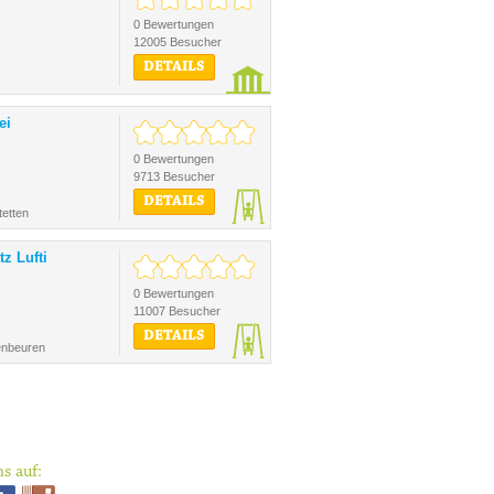
0 Bewertungen
12005 Besucher
DETAILS
ei
0 Bewertungen
9713 Besucher
DETAILS
tetten
tz Lufti
0 Bewertungen
11007 Besucher
DETAILS
enbeuren
s auf: