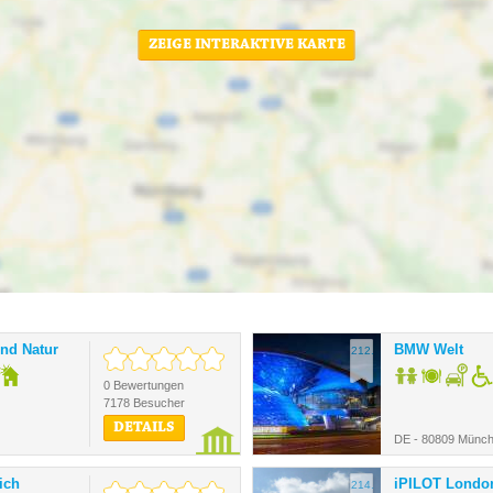
ZEIGE INTERAKTIVE KARTE
nd Natur
BMW Welt
212.
0 Bewertungen
7178 Besucher
DETAILS
DE - 80809 Münc
ich
iPILOT Londo
214.