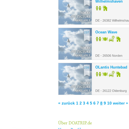
Wilhelmshaven
DE - 26382 Wilhelmsha
Ocean Wave
237.
DE - 26506 Norden
OLantis Huntebad
239.
DE - 26122 Oldenburg
« zurück
1
2
3
4
5
6
7
8
9
10
weiter »
Über DOATRIP.de