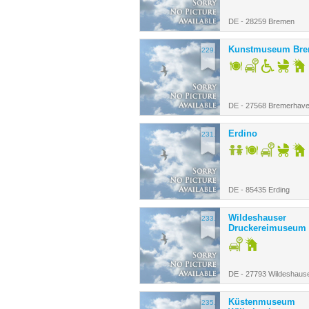
DE - 28259 Bremen
Kunstmuseum Bre
229.
DE - 27568 Bremerhav
Erdino
231.
DE - 85435 Erding
Wildeshauser
233.
Druckereimuseum
DE - 27793 Wildeshaus
Küstenmuseum
235.