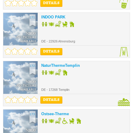
DETAILS
INDOO PARK
171.
DE - 22926 Ahrensburg
DETAILS
NaturThermeTemplin
172.
DE - 17268 Templin
DETAILS
Ostsee-Therme
173.