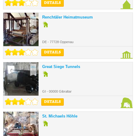
DETAILS
Renchtäler Heimatmuseum
160.
DE - 77728 Oppenau
DETAILS
Great Siege Tunnels
161.
GI - 00000 Gibraltar
DETAILS
St. Michaels Höhle
162.