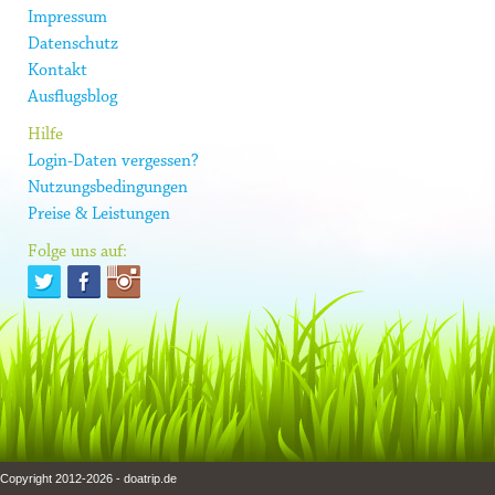
Impressum
Datenschutz
Kontakt
Ausflugsblog
Hilfe
Login-Daten vergessen?
Nutzungsbedingungen
Preise & Leistungen
Folge uns auf:
Copyright 2012-2026 - doatrip.de