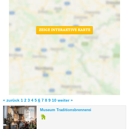
ZEIGE INTERAKTIVE KARTE
« zurück
1
2
3
4
5
6
7
8
9
10
weiter »
Museum Traditionsbrennerei
151.