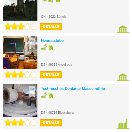
CH - 8021 Zürich
DETAILS
Heimatstube
155.
DE - 99338 Angelroda
DETAILS
Technisches Denkmal Massemühle
156.
DE - 98716 Elgersburg
DETAILS