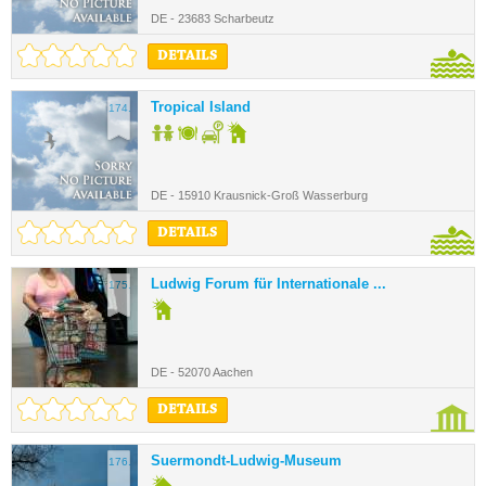
DE - 23683 Scharbeutz
DETAILS
Tropical Island
174.
DE - 15910 Krausnick-Groß Wasserburg
DETAILS
Ludwig Forum für Internationale ...
175.
DE - 52070 Aachen
DETAILS
Suermondt-Ludwig-Museum
176.