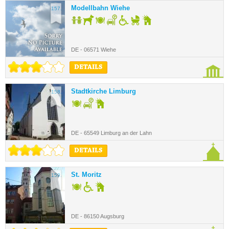
Modellbahn Wiehe
157.
DE - 06571 Wiehe
DETAILS
Stadtkirche Limburg
158.
DE - 65549 Limburg an der Lahn
DETAILS
St. Moritz
159.
DE - 86150 Augsburg