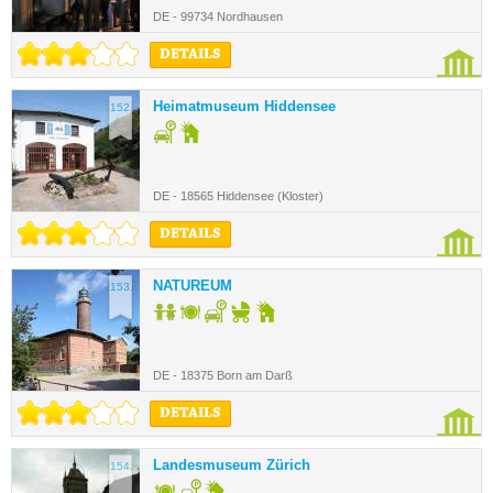
DE - 99734 Nordhausen
DETAILS
Heimatmuseum Hiddensee
152.
DE - 18565 Hiddensee (Kloster)
DETAILS
NATUREUM
153.
DE - 18375 Born am Darß
DETAILS
Landesmuseum Zürich
154.