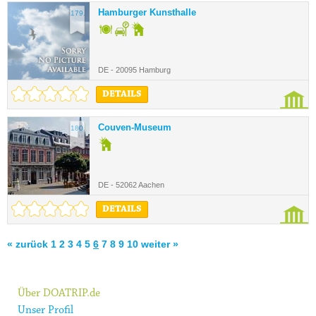
Hamburger Kunsthalle
179.
DE - 20095 Hamburg
DETAILS
Couven-Museum
180.
DE - 52062 Aachen
DETAILS
« zurück
1
2
3
4
5
6
7
8
9
10
weiter »
Über DOATRIP.de
Unser Profil