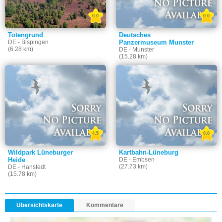
0.0
0.0
Totengrund
Deutsches
DE - Bispingen
Panzermuseum Munster
(6.28 km)
DE - Munster
(15.28 km)
4.5
0.0
Wildpark Lüneburger
Kartbahn-Lüneburg
Heide
DE - Embsen
(27.73 km)
DE - Hanstedt
(15.78 km)
Übersichtskarte
Kommentare