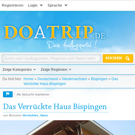
Registrieren
Login
Sprache
SUCHEN
Zeige Kategorien
Zeige Regionen
Du bist hier:
Home
»
Deutschland
»
Niedersachsen
»
Bispingen
»
Das
Verrückte Haus Bispingen
Als besucht markieren
Das Verrückte Haus Bispingen
von Benutzer
Verrücktes_Haus