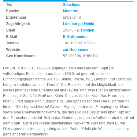
Typ
Sonstiges
Epoche
Moderne
Entstehung
unbekannt
Zugehörigkeit
Lüneburger Heide
Stadt
29646 -
Bispingen
E-Mail
E-Mail senden
Telefon
+49 160 92192676
Website
zur Homepage
Geo Koordinaten
53.100196, 9.980118
DAS VERRÜCKTE HAUS in Bispingen stellt alles auf den Kopf! Ein
vollständiges Einfamilienhaus ist um 180 Grad gedreht, sämtliche
Einrichtungsgegenstände wie z.B. Stühle, Tische, WC, Lampen und Schränke
hängen kopfüber von der „Decke“. Der Besucher hat die Möglichkeit, sich
dieses phantastische Erlebnis auf über 120m² und zwei Etagen anzuschauen.
Ein riesiger Spaß für Groß und Klein. Der zusätzliche Kick: Das Haus ist um
über 6 Grad längs- und quergeneigt. Eine ganz besondere Herausforderung
für den Gleichgewichtssinn! Weitere Highlights sind die Zerrspiegel im Haus
sowie eine Überwachungskamera, die das Bild des Besuchers über Kopf auf
den Fernseher abbildet. Selbst das Gartenhäuschen im Außenbereich steht auf
dem Kopf! Taucht ein in eine spektakuläre, verkehrte Welt und stellt Euren
Gleichgewichtssinn mal gehörig auf die Probe! Erlebt die Welt mal aus einer
ganz anderen Perspektive!