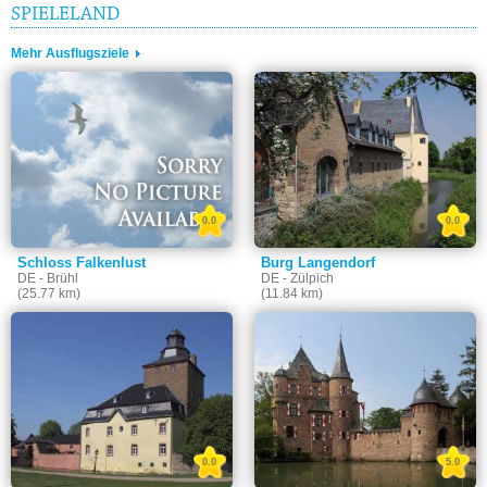
SPIELELAND
Mehr Ausflugsziele
0.0
0.0
Schloss Falkenlust
Burg Langendorf
DE - Brühl
DE - Zülpich
(25.77 km)
(11.84 km)
0.0
5.0