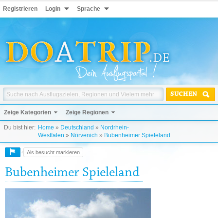
Registrieren
Login
Sprache
SUCHEN
Zeige Kategorien
Zeige Regionen
Du bist hier:
Home
»
Deutschland
»
Nordrhein-
Westfalen
»
Nörvenich
»
Bubenheimer Spieleland
Als besucht markieren
Bubenheimer Spieleland