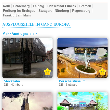
Köln
Heidelberg
Leipzig
Hansestadt Lübeck
Bremen
Freiburg im Breisgau
Stuttgart
Nürnberg
Regensburg
Frankfurt am Main
AUSFLUGSZIELE IN GANZ EUROPA
Mehr Ausflugsziele
0.0
4.0
Stockzahn
Porsche Museum
DE - Nürnberg
DE - Stuttgart