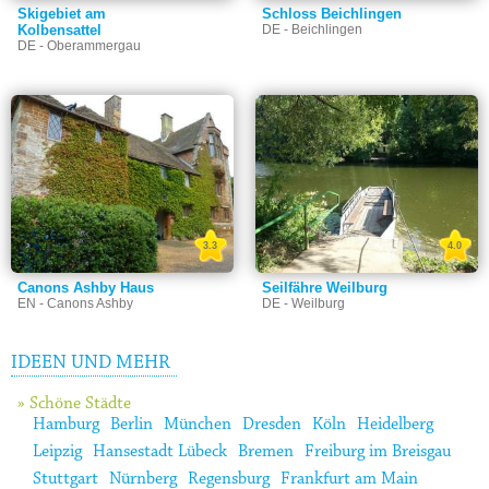
Skigebiet am
Schloss Beichlingen
Kolbensattel
DE - Beichlingen
DE - Oberammergau
3.3
4.0
Canons Ashby Haus
Seilfähre Weilburg
EN - Canons Ashby
DE - Weilburg
IDEEN UND MEHR
» Schöne Städte
Hamburg
Berlin
München
Dresden
Köln
Heidelberg
Leipzig
Hansestadt Lübeck
Bremen
Freiburg im Breisgau
Stuttgart
Nürnberg
Regensburg
Frankfurt am Main