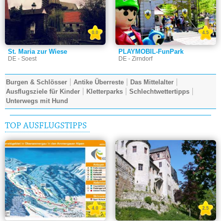
0.0
4.5
St. Maria zur Wiese
PLAYMOBIL-FunPark
DE - Soest
DE - Zirndorf
Burgen & Schlösser
Antike Überreste
Das Mittelalter
Ausflugsziele für Kinder
Kletterparks
Schlechtwettertipps
Unterwegs mit Hund
TOP AUSFLUGSTIPPS
4.0
2.5