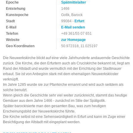
Epoche
Spätmittelalter
Entstehung
1466
Kunstepoche
Gotik, Barock
Stadt
99084 -
Erfurt
E-Mail
E-Mail senden
Telefon
+49 361/55 07 651
Website
zur Homepage
Geo Koordinaten
50.972318, 11.025197
Die Neuwerkskirche blickt auf eine viele Jahrhunderte andauernde Geschichte
zurück. Die Kirche, die den Erfurtern auch als Cruciskirche bekannt ist, liegt am
Rand der Altstadt und wurde vermutlich mit der Errichtung der Stadtmauer
erbaut. Sie ist von Anbeginn stark mit dem ehemaligen Neuwerkskloster
verknüpft.
Im Jahre 1285 wurde sie zur Pfarrkirche ernannt und wird auch seitdem als
solche benutzt.
Wenn gleich die Geschichte sehr viel weiter zurückreicht, stammt das heutige
Gemäuer aus dem Jahre 1466 - zunächst im Stile der Spätgotik.
Später barockisierte man den gesamten Bau, was zum heutigen
Erscheinungsbild der Neuwerkskirche führte.
Die Kirche selbst ist eine Sehenswürdigkeit in Erfurt und kann im Zuge einer
Besichtigung der Altstadt mit eingeplant werden.