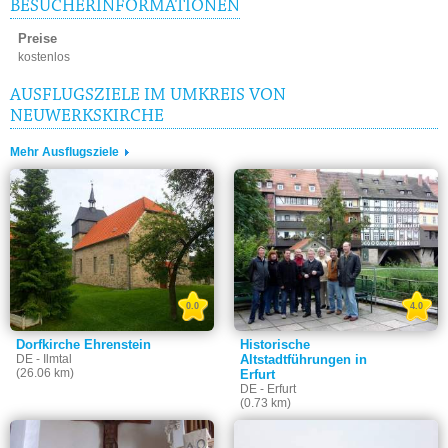
BESUCHERINFORMATIONEN
Preise
kostenlos
AUSFLUGSZIELE IM UMKREIS VON
NEUWERKSKIRCHE
Mehr Ausflugsziele
0.0
4.0
Dorfkirche Ehrenstein
Historische
DE - Ilmtal
Altstadtführungen in
(26.06 km)
Erfurt
DE - Erfurt
(0.73 km)