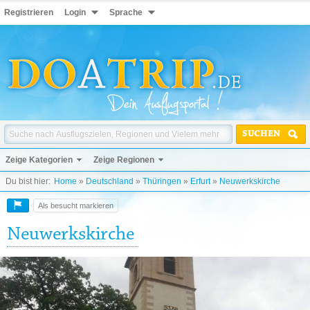
Registrieren
Login
Sprache
SUCHEN
Zeige Kategorien
Zeige Regionen
Du bist hier:
Home
»
Deutschland
»
Thüringen
»
Erfurt
»
Neuwerkskirche
Als besucht markieren
Neuwerkskirche