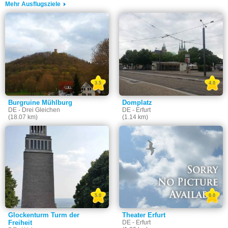
Mehr Ausflugsziele
3.5
4.0
Burgruine Mühlburg
Domplatz
DE - Drei Gleichen
DE - Erfurt
(18.07 km)
(1.14 km)
5.0
0.0
Glockenturm Turm der
Theater Erfurt
Freiheit
DE - Erfurt