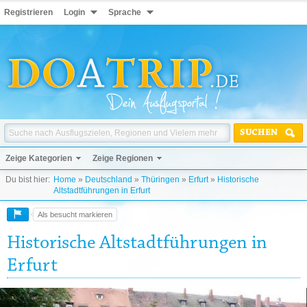
Registrieren
Login
Sprache
SUCHEN
Zeige Kategorien
Zeige Regionen
Du bist hier:
Home
»
Deutschland
»
Thüringen
»
Erfurt
»
Historische
Altstadtführungen in Erfurt
Als besucht markieren
Historische Altstadtführungen in
Erfurt