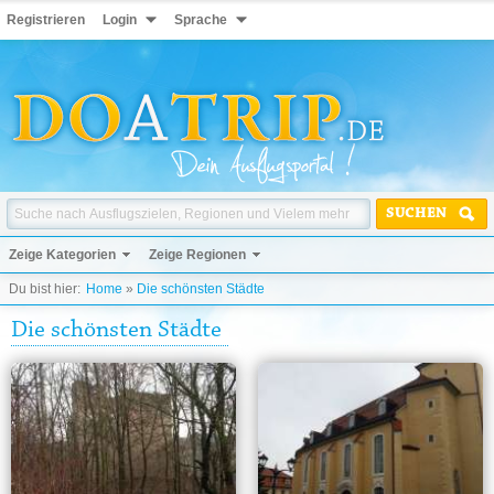
Registrieren
Login
Sprache
SUCHEN
Zeige Kategorien
Zeige Regionen
Du bist hier:
Home
»
Die schönsten Städte
Die schönsten Städte