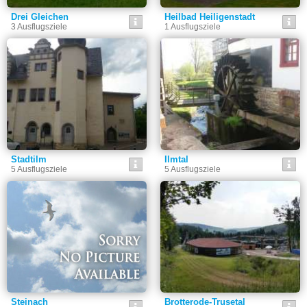
Drei Gleichen
Heilbad Heiligenstadt
3 Ausflugsziele
1 Ausflugsziele
Stadtilm
Ilmtal
5 Ausflugsziele
5 Ausflugsziele
Steinach
Brotterode-Trusetal