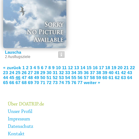
Lauscha
2 Ausflugsziele
« zurück
1
2
3
4
5
6
7
8
9
10
11
12
13
14
15
16
17
18
19
20
21
22
23
24
25
26
27
28
29
30
31
32
33
34
35
36
37
38
39
40
41
42
43
44
45
46
47
48
49
50
51
52
53
54
55
56
57
58
59
60
61
62
63
64
65
66
67
68
69
70
71
72
73
74
75
76
77
weiter »
Über DOATRIP.de
Unser Profil
Impressum
Datenschutz
Kontakt