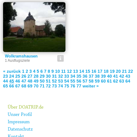
Wolkramshausen
1 Ausflugsziele
« zurück
1
2
3
4
5
6
7
8
9
10
11
12
13
14
15
16
17
18
19
20
21
22
23
24
25
26
27
28
29
30
31
32
33
34
35
36
37
38
39
40
41
42
43
44
45
46
47
48
49
50
51
52
53
54
55
56
57
58
59
60
61
62
63
64
65
66
67
68
69
70
71
72
73
74
75
76
77
weiter »
Über DOATRIP.de
Unser Profil
Impressum
Datenschutz
Kontakt