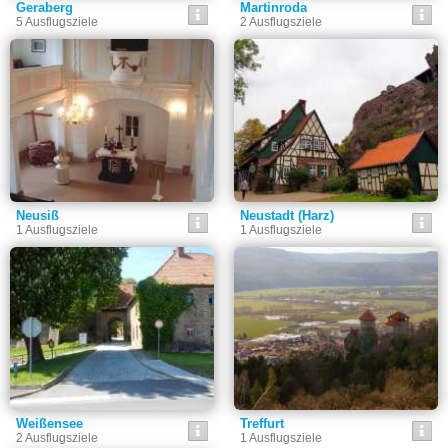
Geraberg
Martinroda
5 Ausflugsziele
2 Ausflugsziele
Neusiß
Neustadt (Harz)
1 Ausflugsziele
1 Ausflugsziele
Weißensee
Treffurt
2 Ausflugsziele
1 Ausflugsziele