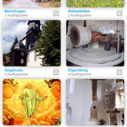
Beichlingen
Hohenfelden
1 Ausflugsziele
2 Ausflugsziele
Angelroda
Elgersburg
3 Ausflugsziele
4 Ausflugsziele