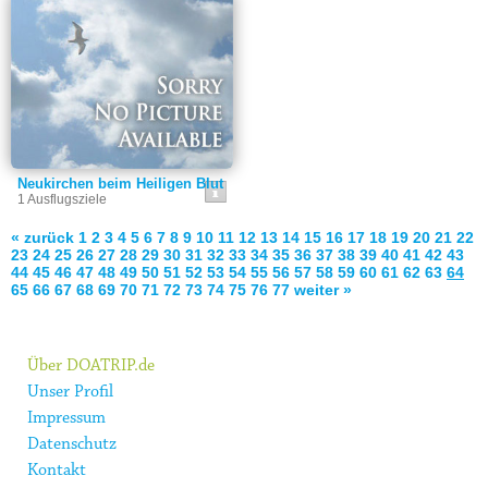
Neukirchen beim Heiligen Blut
1 Ausflugsziele
« zurück
1
2
3
4
5
6
7
8
9
10
11
12
13
14
15
16
17
18
19
20
21
22
23
24
25
26
27
28
29
30
31
32
33
34
35
36
37
38
39
40
41
42
43
44
45
46
47
48
49
50
51
52
53
54
55
56
57
58
59
60
61
62
63
64
65
66
67
68
69
70
71
72
73
74
75
76
77
weiter »
Über DOATRIP.de
Unser Profil
Impressum
Datenschutz
Kontakt