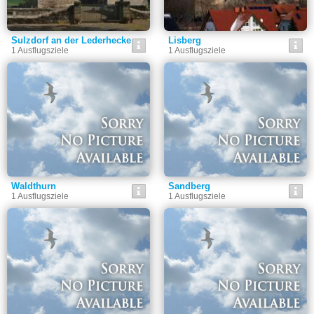
Sulzdorf an der Lederhecke
Lisberg
1 Ausflugsziele
1 Ausflugsziele
Waldthurn
Sandberg
1 Ausflugsziele
1 Ausflugsziele