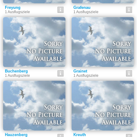
Freyung
Grafenau
1 Ausflugsziele
1 Ausflugsziele
Buchenberg
Grainet
1 Ausflugsziele
1 Ausflugsziele
Hauzenberg
Kreuth