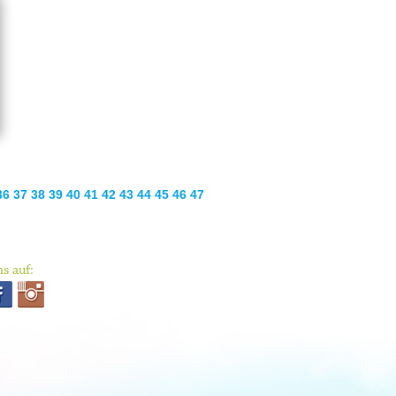
36
37
38
39
40
41
42
43
44
45
46
47
s auf: