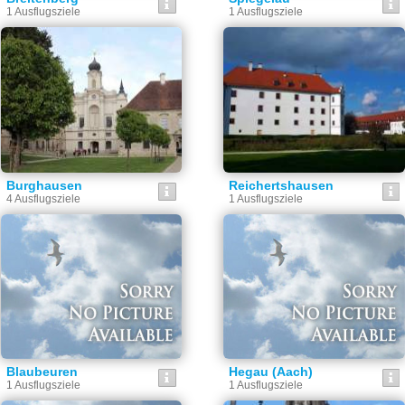
1 Ausflugsziele
1 Ausflugsziele
Burghausen
Reichertshausen
4 Ausflugsziele
1 Ausflugsziele
Blaubeuren
Hegau (Aach)
1 Ausflugsziele
1 Ausflugsziele