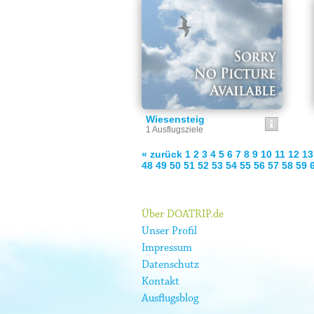
Wiesensteig
1 Ausflugsziele
« zurück
1
2
3
4
5
6
7
8
9
10
11
12
13
48
49
50
51
52
53
54
55
56
57
58
59
Über DOATRIP.de
Unser Profil
Impressum
Datenschutz
Kontakt
Ausflugsblog