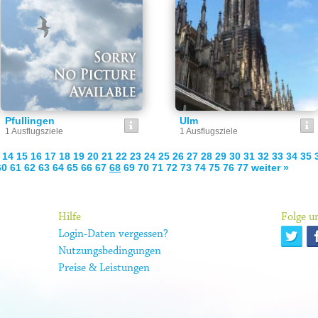
Pfullingen
Ulm
1 Ausflugsziele
1 Ausflugsziele
14
15
16
17
18
19
20
21
22
23
24
25
26
27
28
29
30
31
32
33
34
35
60
61
62
63
64
65
66
67
68
69
70
71
72
73
74
75
76
77
weiter »
Hilfe
Folge un
Login-Daten vergessen?
Nutzungsbedingungen
Preise & Leistungen