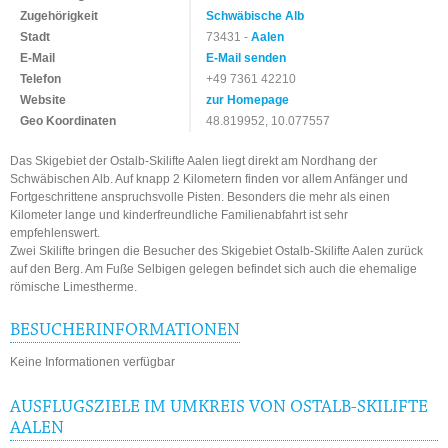
Zugehörigkeit
Schwäbische Alb
Stadt
73431 -
Aalen
E-Mail
E-Mail senden
Telefon
+49 7361 42210
Website
zur Homepage
Geo Koordinaten
48.819952, 10.077557
Das Skigebiet der Ostalb-Skilifte Aalen liegt direkt am Nordhang der
Schwäbischen Alb. Auf knapp 2 Kilometern finden vor allem Anfänger und
Fortgeschrittene anspruchsvolle Pisten. Besonders die mehr als einen
Kilometer lange und kinderfreundliche Familienabfahrt ist sehr
empfehlenswert.
Zwei Skilifte bringen die Besucher des Skigebiet Ostalb-Skilifte Aalen zurück
auf den Berg. Am Fuße Selbigen gelegen befindet sich auch die ehemalige
römische Limestherme.
BESUCHERINFORMATIONEN
Keine Informationen verfügbar
AUSFLUGSZIELE IM UMKREIS VON OSTALB-SKILIFTE
AALEN