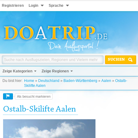
Registrieren
Login
Sprache
SUCHEN
Zeige Kategorien
Zeige Regionen
Du bist hier:
Home
»
Deutschland
»
Baden-Württemberg
»
Aalen
»
Ostalb-
Skilifte Aalen
Als besucht markieren
Ostalb-Skilifte Aalen