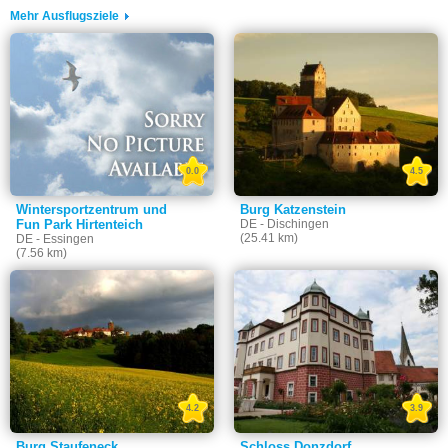
Mehr Ausflugsziele
0.0
4.5
Wintersportzentrum und
Burg Katzenstein
Fun Park Hirtenteich
DE - Dischingen
(25.41 km)
DE - Essingen
(7.56 km)
4.2
3.9
Burg Staufeneck
Schloss Donzdorf