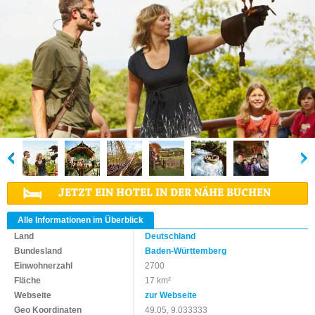
JETZT EIN HOTEL IN DER NÄHE BUCHEN
Alle Informationen im Überblick
Land
Deutschland
Bundesland
Baden-Württemberg
Einwohnerzahl
2700
Fläche
17 km²
Webseite
zur Webseite
Geo Koordinaten
49.05, 9.033333