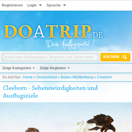
Registrieren
Login
Sprache
SUCHEN
Zeige Kategorien
Zeige Regionen
Du bist hier:
Home
»
Deutschland
»
Baden-Württemberg
»
Cleeborn
Cleeborn - Sehenswürdigkeiten und
Ausflugsziele