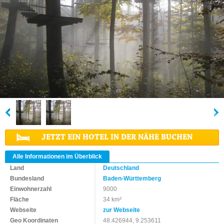
JETZT EIN HOTEL IN DER NÄHE BUCHEN
Alle Informationen im Überblick
Land
Deutschland
Bundesland
Baden-Württemberg
Einwohnerzahl
9000
Fläche
34 km²
Webseite
zur Webseite
Geo Koordinaten
48.426944, 9.253611