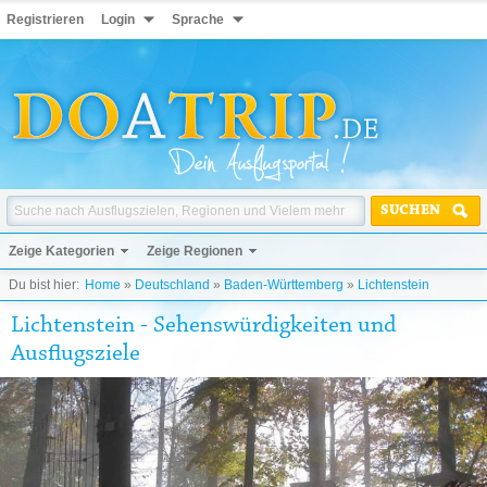
Registrieren
Login
Sprache
SUCHEN
Zeige Kategorien
Zeige Regionen
Du bist hier:
Home
»
Deutschland
»
Baden-Württemberg
»
Lichtenstein
Lichtenstein - Sehenswürdigkeiten und
Ausflugsziele