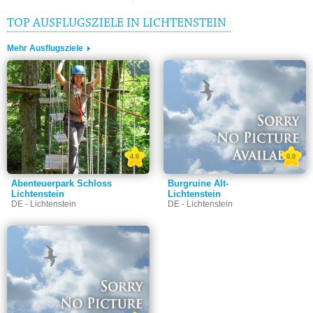
TOP AUSFLUGSZIELE IN LICHTENSTEIN
Mehr Ausflugsziele
4.0
0.0
Abenteuerpark Schloss
Burgruine Alt-
Lichtenstein
Lichtenstein
DE - Lichtenstein
DE - Lichtenstein