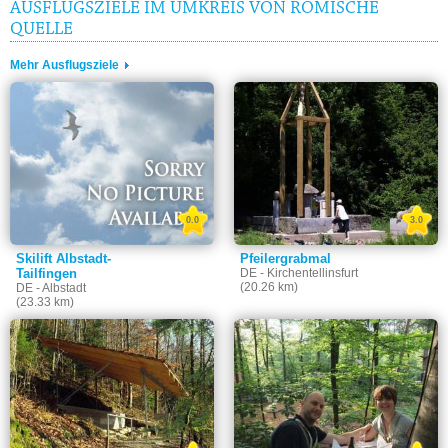
AUSFLUGSZIELE IM UMKREIS VON RÖMISCHE
QUELLE
Mehr Ausflugsziele
0.0
3.0
Skilift Albstadt-
Pfeilergrabmal
Tailfingen
DE - Kirchentellinsfurt
(20.26 km)
DE - Albstadt
(23.33 km)