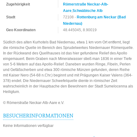
Zugehörigkeit
Römerstraße Neckar-Alb-
Aare
,
Schwäbische Alb
Stadt
72108 -
Rottenburg am Neckar (Bad
Niedernau)
Geo Koordinaten
48.445045, 8.90019
Südlich des alten Kurhotels Bad Niedernau, etwa 1 km vom Ort entfernt, liegt
die römische Quelle im Bereich des Sprudelwerkes Niedernauer Römerquelle.
In der Rückwand des Quellhauses ist das hier gefundene Relief des Apollo
eingemauert. Beim Graben nach Mineralwasser stieß man 1836 in einer Tiefe
von 5-6 Metern auf das Apollo-Relief. Daneben wurden Ringe, Fibeln, Perlen
und Gefäßscherben und etwa 300 römische Münzen gefunden, deren Reihe
mit Kaiser Nero (54-68 n.Chr.) beginnt und mit Prägungen Kaiser Valens (364-
378) endet. Die Niedernauer Schwefelquelle diente in römischer Zeit
wahrscheinlich in der Hauptsache den Bewohnern der Stadt Sumelocenna als
Heiligtum.
© Römerstraße Neckar-Alb-Aare e.V.
BESUCHERINFORMATIONEN
Keine Informationen verfügbar