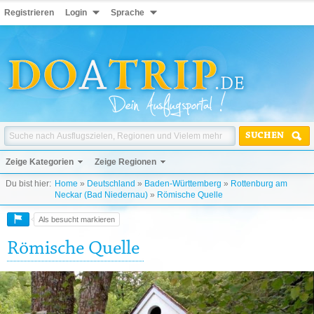
Registrieren
Login
Sprache
SUCHEN
Zeige Kategorien
Zeige Regionen
Du bist hier:
Home
»
Deutschland
»
Baden-Württemberg
»
Rottenburg am
Neckar (Bad Niedernau)
»
Römische Quelle
Als besucht markieren
Römische Quelle