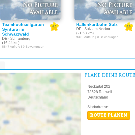
Teamhochseilgarten
Hallenkartbahn Sulz
0.0
0.0
Syntura im
DE - Sulz am Neckar
(21.58 km)
Schwarzwald
9300 Aufrufe | 0 Bewertungen
DE - Schramberg
(16.44 km)
8847 Aufrufe | 0 Bewertungen
PLANE DEINE ROUT
Neckartal 202
78628 Rottweil
Deutschland
Startadres
ROUTE PLANEN