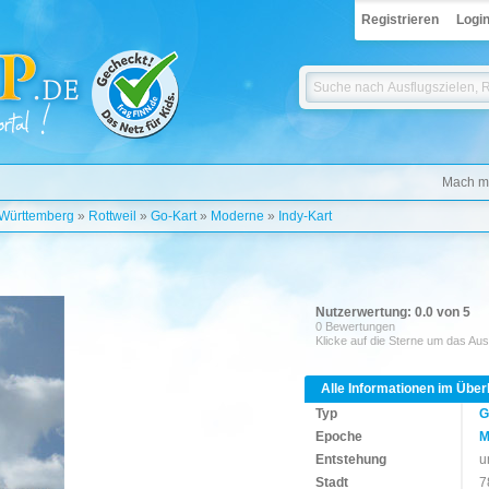
Registrieren
Logi
Mach mi
Württemberg
»
Rottweil
»
Go-Kart
»
Moderne
»
Indy-Kart
Nutzerwertung: 0.0 von 5
0 Bewertungen
Klicke auf die Sterne um das Aus
Alle Informationen im Über
Typ
G
Epoche
M
Entstehung
u
Stadt
7