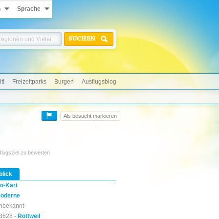
n
Sprache
SUCHEN
t!
Freizeitparks
Burgen
Ausflugsblog
Als besucht markieren
flugsziel zu bewerten
blick
o-Kart
oderne
nbekannt
8628 -
Rottweil