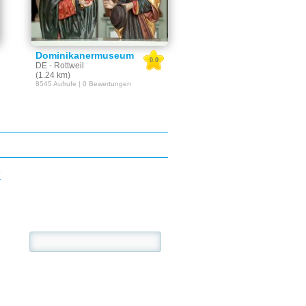
Dominikanermuseum
0.0
DE - Rottweil
(1.24 km)
8545 Aufrufe | 0 Bewertungen
E
se: