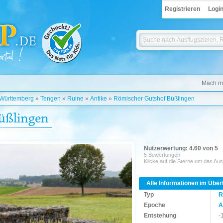
Registrieren
Logi
Mach mi
Württemberg
»
Tengen
»
Ruine
»
Antike
»
Römischer Gutshof Büßlingen
üßlingen
Nutzerwertung: 4.60 von 5
5 Bewertungen
Klicke auf die Sterne um das Aus
Alle Informationen im Über
Typ
R
Epoche
A
Entstehung
-