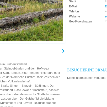
Stadt
7
E-Mail
E
Telefon
+
Website
z
Geo Koordinaten
4
en in Süddeutschland
 neun Steingebäuden und dem Hofweg.)
BESUCHERINFORMA
 der Stadt Tengen, Stadt Tengen-Hinterburg oder
auch der Römische Gutshof ist ein Zeichen der
Keine Informationen verfügbar
lichen Vulkanlandschaft.
Straße Singen - Storzeln - Büßlingen. Der
restauriert. Das Gewann "Hochstraß", das sich
eine vorbeiziehende römische Straße hinweisen.
g ausgegraben. Der Gutshof ist die bislang
n-Württemberg und Bayern. 10 ausgegrabene