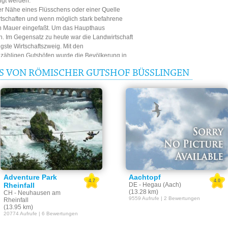
igt werden.
der Nähe eines Flüsschens oder einer Quelle
rtschaften und wenn möglich stark befahrene
gen Mauer eingefaßt. Um das Haupthaus
n. Im Gegensatz zu heute war die Landwirtschaft
gste Wirtschaftszweig. Mit den
nzähligen Gutshöfen wurde die Bevölkerung in
S VON RÖMISCHER GUTSHOF BÜSSLINGEN
tlichen Front reihen sich insgesamt 10 Räume
izung versehen waren. Ein nahezu 600 qm
rößten Teil des Hauptgebäudes.
r Tempel.
adegebäude liegt nahe an der südlichen
 Kaltbad mit Kaltwasserbecken befinden sich
 Heißbad im östlichen Teil. Es wurde über
ffend ist, wie die damaligen Heiz- und
ntnissen praktizierten Heiz- und
nt das Gründungsdatum um 75/80 nach Christus
Adventure Park
Aachtopf
4.7
4.0
 mit Hilfe eines 99 Münzen umfassenden
Rheinfall
DE - Hegau (Aach)
(13.28 km)
CH - Neuhausen am
in das Jahr 263 nach Christus festlegen.
9559 Aufrufe | 2 Bewertungen
Rheinfall
(13.95 km)
20774 Aufrufe | 6 Bewertungen