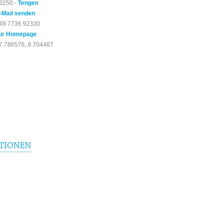
8250 -
Tengen
-Mail senden
49 7736 92330
ur Homepage
7.786576, 8.704487
TIONEN