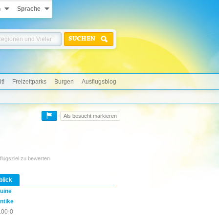
n
Sprache
SUCHEN
t!
Freizeitparks
Burgen
Ausflugsblog
Als besucht markieren
flugsziel zu bewerten
blick
uine
ntike
100-0