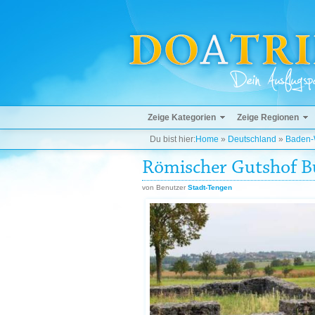
Zeige Kategorien
Zeige Regionen
Du bist hier:
Home
»
Deutschland
»
Baden-
Römischer Gutshof B
von Benutzer
Stadt-Tengen