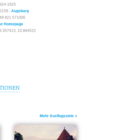
924-1925
6159 -
Augsburg
49 821 571006
ur Homepage
8.357413, 10.884522
TIONEN
Mehr Ausflugsziele