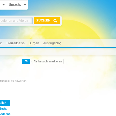
n
Sprache
SUCHEN
t!
Freizeitparks
Burgen
Ausflugsblog
Als besucht markieren
flugsziel zu bewerten
blick
irche
oderne