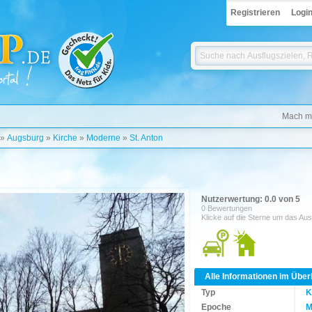
Registrieren
Logi
Mach mi
»
Augsburg
»
Kirche
»
Moderne
»
St. Anton
Nutzerwertung: 0.0 von 5
0 Bewertungen
Klicke auf die Sterne um das Aus
Alle Informationen im Über
Typ
K
Epoche
M