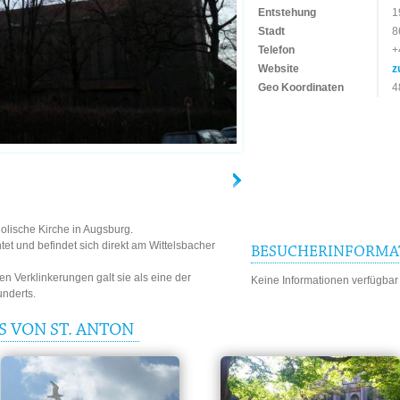
Entstehung
1
Stadt
8
Telefon
+
Website
z
Geo Koordinaten
4
holische Kirche in Augsburg.
tet und befindet sich direkt am Wittelsbacher
BESUCHERINFORMA
n Verklinkerungen galt sie als eine der
Keine Informationen verfügbar
nderts.
S VON ST. ANTON