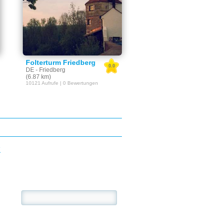
Folterturm Friedberg
0.0
DE - Friedberg
(6.87 km)
10121 Aufrufe | 0 Bewertungen
E
se: