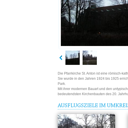
Die Pfarrkirche St. Anton ist eine römisch-kat
Sie wurde in den Jahren 1924 bis 1925 errich
Park.
Mit ihrer modernen Bauart und den untypische
bedeutendsten Kirchenbauten des 20. Jahrhu
AUSFLUGSZIELE IM UMKREI