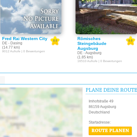
Fred Rai Western City
Römisches
0.0
0.0
DE - Dasing
Steingebäude
(14.77 km)
Augsburg
9012 Aufrufe | 0 Bewertungen
DE - Augsburg
(1.85 km)
16510 Aufrufe | 0 Bewertungen
PLANE DEINE ROUT
Imhofstraße 49
86159 Augsburg
Deutschland
Startadres
ROUTE PLANEN