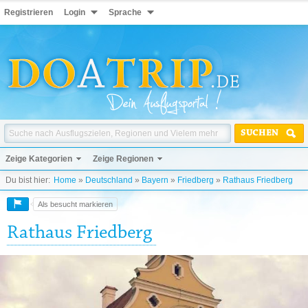
Registrieren
Login
Sprache
SUCHEN
Zeige Kategorien
Zeige Regionen
Du bist hier:
Home
»
Deutschland
»
Bayern
»
Friedberg
»
Rathaus Friedberg
Als besucht markieren
Rathaus Friedberg