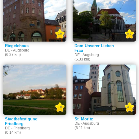
0.0
0.0
Riegelehaus
Dom Unserer Lieben
DE - Augsburg
Frau
(6.27 km)
DE - Augsburg
(6.33 km)
0.0
3.0
Stadtbefestigung
St. Moritz
Friedberg
DE - Augsburg
(6.11 km)
DE - Friedberg
(0.14 km)