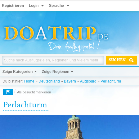
Registrieren
Login
Sprache
SUCHEN
Zeige Kategorien
Zeige Regionen
Du bist hier:
Home
»
Deutschland
»
Bayern
»
Augsburg
»
Perlachturm
Als besucht markieren
Perlachturm