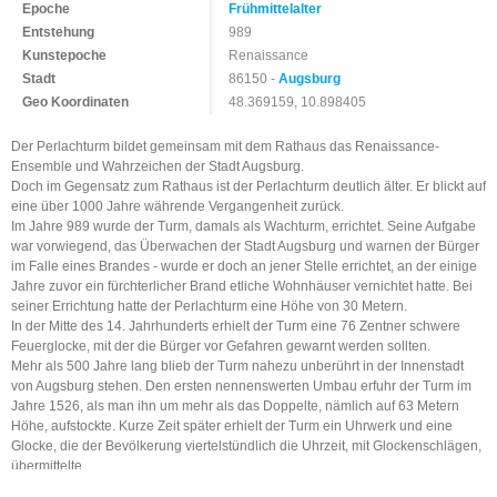
Epoche
Frühmittelalter
Entstehung
989
Kunstepoche
Renaissance
Stadt
86150 -
Augsburg
Geo Koordinaten
48.369159, 10.898405
Der Perlachturm bildet gemeinsam mit dem Rathaus das Renaissance-
Ensemble und Wahrzeichen der Stadt Augsburg.
Doch im Gegensatz zum Rathaus ist der Perlachturm deutlich älter. Er blickt auf
eine über 1000 Jahre währende Vergangenheit zurück.
Im Jahre 989 wurde der Turm, damals als Wachturm, errichtet. Seine Aufgabe
war vorwiegend, das Überwachen der Stadt Augsburg und warnen der Bürger
im Falle eines Brandes - wurde er doch an jener Stelle errichtet, an der einige
Jahre zuvor ein fürchterlicher Brand etliche Wohnhäuser vernichtet hatte. Bei
seiner Errichtung hatte der Perlachturm eine Höhe von 30 Metern.
In der Mitte des 14. Jahrhunderts erhielt der Turm eine 76 Zentner schwere
Feuerglocke, mit der die Bürger vor Gefahren gewarnt werden sollten.
Mehr als 500 Jahre lang blieb der Turm nahezu unberührt in der Innenstadt
von Augsburg stehen. Den ersten nennenswerten Umbau erfuhr der Turm im
Jahre 1526, als man ihn um mehr als das Doppelte, nämlich auf 63 Metern
Höhe, aufstockte. Kurze Zeit später erhielt der Turm ein Uhrwerk und eine
Glocke, die der Bevölkerung viertelstündlich die Uhrzeit, mit Glockenschlägen,
übermittelte.
Zu Beginn des 17. Jahrhunderts wurde der Stadtbaumeister Elias Holl damit