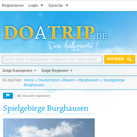
Registrieren
Login
Sprache
SUCHEN
Zeige Kategorien
Zeige Regionen
Du bist hier:
Home
»
Deutschland
»
Bayern
»
Burghausen
»
Spielgebirge
Burghausen
Als besucht markieren
Spielgebirge Burghausen