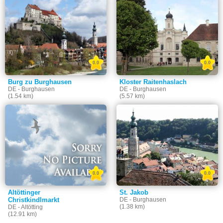
0.0
0.0
Burg zu Burghausen
Kloster Raitenhaslach
DE - Burghausen
DE - Burghausen
(1.54 km)
(5.57 km)
0.0
0.0
Altöttinger
St. Jakob
Christkindlmarkt
DE - Burghausen
(1.38 km)
DE - Altötting
(12.91 km)