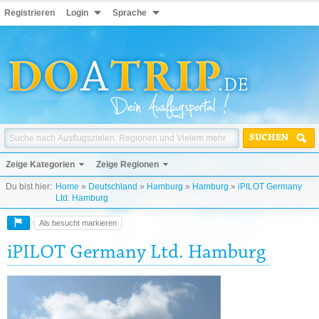
Registrieren
Login
Sprache
SUCHEN
Zeige Kategorien
Zeige Regionen
Du bist hier:
Home
»
Deutschland
»
Hamburg
»
Hamburg
»
iPILOT Germany
Ltd. Hamburg
Als besucht markieren
iPILOT Germany Ltd. Hamburg