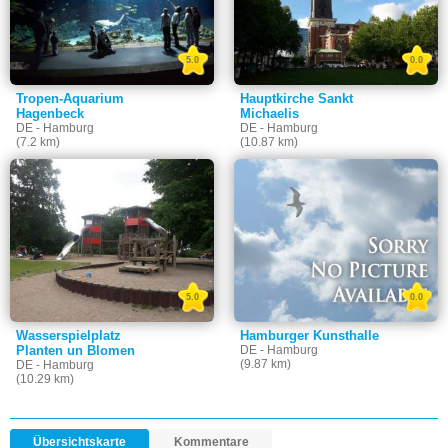
5.0
0.0
Tropen-Aquarium
Hauptkirche Sankt
Hagenbeck
Michaelis
DE - Hamburg
DE - Hamburg
(7.2 km)
(10.87 km)
5.0
0.0
Wasserspielplatz
Hamburger Kunsthalle
Planten un Blomen
DE - Hamburg
(9.87 km)
DE - Hamburg
(10.29 km)
Übersichtskarte
Kommentare