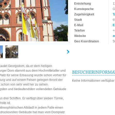
Entstehung
1
Kunstepoche
G
Zugehörigkeit
T
Stadt
6
E-Mail
E
Telefon
+
Website
z
Geo Koordinaten
5
autet Georgsdom, da er dem heiligen
burger Dom stammt aus dem Hochmittelalter und
BESUCHERINFORMA
latz für seine Erbauung wurde schon vorher für
urg und auf einem Felsen gelegen thront der
Keine Informationen verfügbar
t schon von sehr weit her zu sehen.
tigsten und bedeutendsten vollendeten Gebäude
s drei Schiffen. Er verfügt über sieben Türme,
ste ist.
atmosphärischen Altstadt in jedem Falle einen
drucksvollen Gebäude hat man vom Domplatz