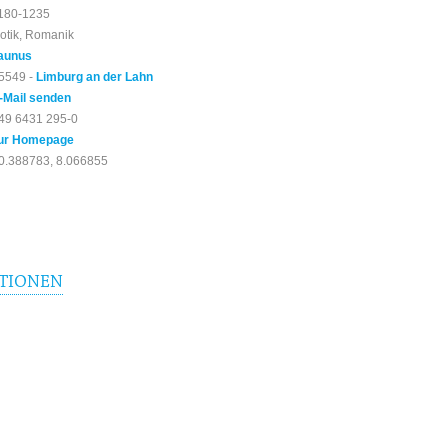
180-1235
otik, Romanik
aunus
5549 -
Limburg an der Lahn
-Mail senden
49 6431 295-0
ur Homepage
0.388783, 8.066855
TIONEN