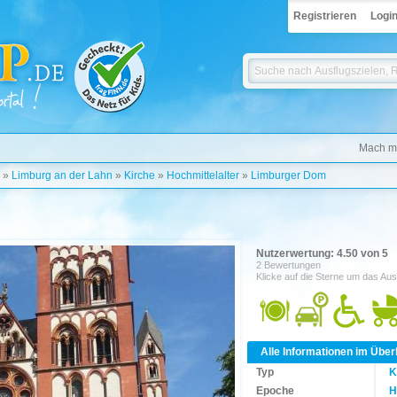
Registrieren
Logi
Mach mi
»
Limburg an der Lahn
»
Kirche
»
Hochmittelalter
»
Limburger Dom
Nutzerwertung: 4.50 von 5
2 Bewertungen
Klicke auf die Sterne um das Aus
Alle Informationen im Über
Typ
K
Epoche
H