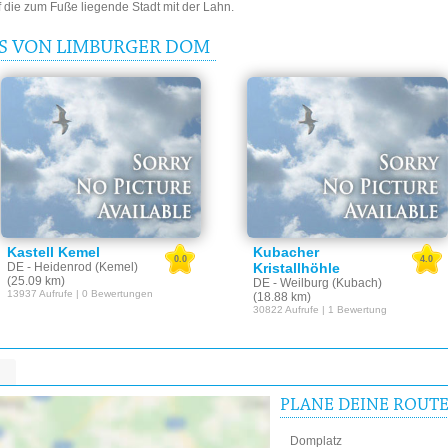
ie zum Fuße liegende Stadt mit der Lahn.
IS VON LIMBURGER DOM
Kastell Kemel
Kubacher
0.0
4.0
DE - Heidenrod (Kemel)
Kristallhöhle
(25.09 km)
DE - Weilburg (Kubach)
13937 Aufrufe | 0 Bewertungen
(18.88 km)
30822 Aufrufe | 1 Bewertung
PLANE DEINE ROUT
Domplatz