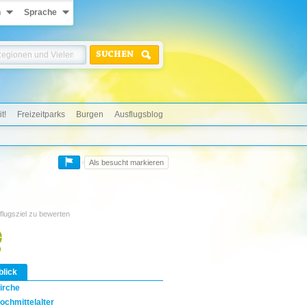
n
Sprache
SUCHEN
t!
Freizeitparks
Burgen
Ausflugsblog
Als besucht markieren
flugsziel zu bewerten
blick
irche
ochmittelalter