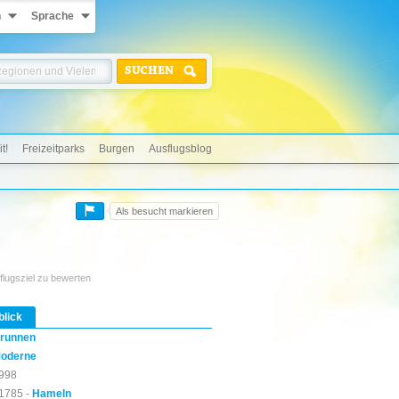
n
Sprache
SUCHEN
t!
Freizeitparks
Burgen
Ausflugsblog
Als besucht markieren
flugsziel zu bewerten
blick
runnen
oderne
998
1785 -
Hameln