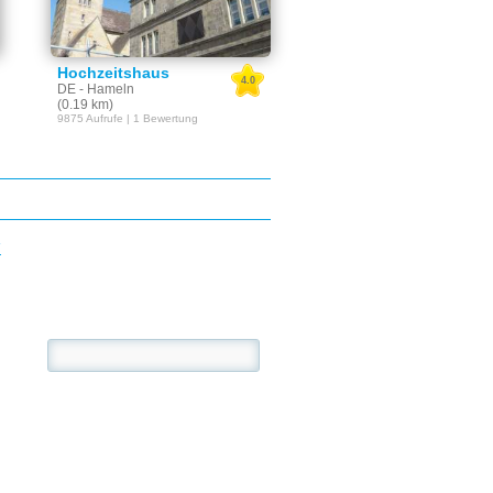
Hochzeitshaus
4.0
DE - Hameln
(0.19 km)
9875 Aufrufe | 1 Bewertung
E
se: