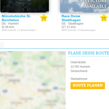
Münsterkirche St.
Race Dome
3.5
0.0
Bonifatius
Stadthagen
DE - Hameln
DE - Stadthagen
(0.48 km)
(27.21 km)
9689 Aufrufe | 2 Bewertungen
8850 Aufrufe | 0 Bewertungen
PLANE DEINE ROUT
Osterstraße
31785 Hameln
Deutschland
Startadres
ROUTE PLANEN