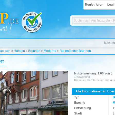
Registrieren
Logi
Mach mi
sachsen
»
Hameln
»
Brunnen
»
Moderne
»
Rattenfänger-Brunnen
en
Nutzerwertung: 1.00 von 5
1 Bewertung
Klicke auf die Sterne um das Aus
Alle Informationen im Über
Typ
B
Epoche
M
Entstehung
1
Stadt
3