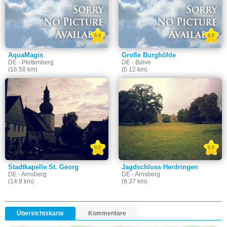
0.0
0.0
AquaMagis
Große Burghöhle
DE - Plettenberg
DE - Balve
(16.58 km)
(0.12 km)
0.0
0.0
Stadtkapelle St. Georg
Jagdschloss Herdringen
DE - Arnsberg
DE - Arnsberg
(14.9 km)
(9.37 km)
Übersichtskarte
Kommentare