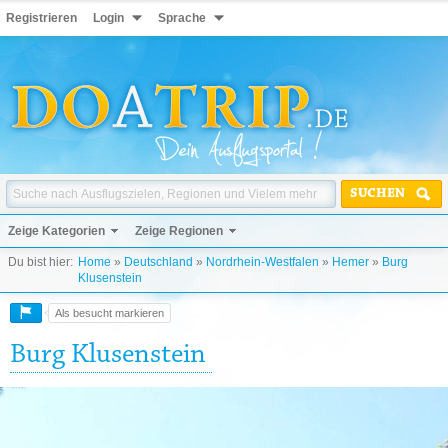
Registrieren
Login
Sprache
SUCHEN
Zeige Kategorien
Zeige Regionen
Du bist hier:
Home
»
Deutschland
»
Nordrhein-Westfalen
»
Hemer
»
Burg
Klusenstein
Als besucht markieren
Burg Klusenstein