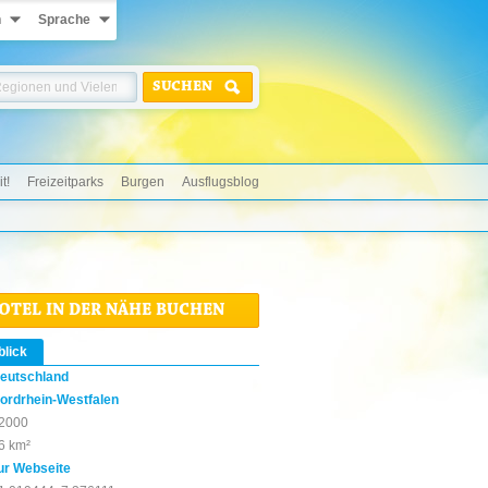
n
Sprache
SUCHEN
t!
Freizeitparks
Burgen
Ausflugsblog
HOTEL IN DER NÄHE BUCHEN
blick
eutschland
ordrhein-Westfalen
2000
6 km²
ur Webseite