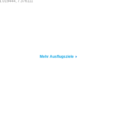
1.019444, 7.376111
Mehr Ausflugsziele