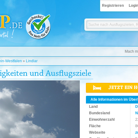
Registrieren
Logi
Mach mi
in-Westfalen
»
Lindlar
igkeiten und Ausflugsziele
JETZT EIN 
Alle Informationen im Über
Land
D
Bundesland
N
Einwohnerzahl
2
Fläche
8
Webseite
z