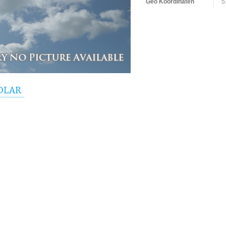
Geo Koordinaten
5
NDLAR