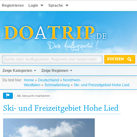
Registrieren
Login
Sprache
SUCHEN
Zeige Kategorien
Zeige Regionen
Du bist hier:
Home
»
Deutschland
»
Nordrhein-
Westfalen
»
Schmallenberg
»
Ski- und Freizeitgebiet Hohe Lied
Als besucht markieren
Ski- und Freizeitgebiet Hohe Lied