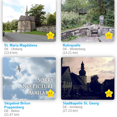
0.0
0.0
St. Maria Magdalena
Ruhrquelle
DE - Olsberg
DE - Winterberg
(13.8 km)
(14.21 km)
0.0
0.0
Skigebiet Brilon
Stadtkapelle St. Georg
Poppenberg
DE - Arnsberg
(27.23 km)
DE - Brilon
(21.87 km)