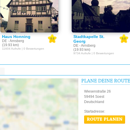
Haus Honning
Stadtkapelle St.
0.0
0.0
DE - Arnsberg
Georg
(19.93 km)
DE - Arnsberg
11604 Aufrufe | 0 Bewertungen
(19.93 km)
9734 Aufrufe | 0 Bewertungen
PLANE DEINE ROUT
Wiesenstraße 26
59494 Soest
Deutschland
Startadres
ROUTE PLANEN