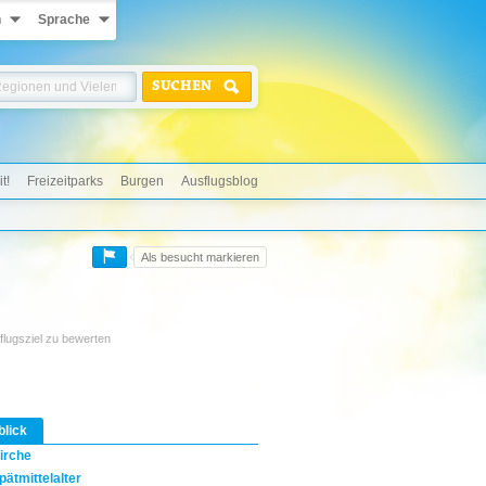
n
Sprache
SUCHEN
t!
Freizeitparks
Burgen
Ausflugsblog
Als besucht markieren
flugsziel zu bewerten
blick
irche
pätmittelalter