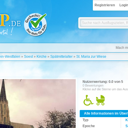
Registrieren
Logi
Mach mi
in-Westfalen
»
Soest
»
Kirche
»
Spätmittelalter
»
St. Maria zur Wiese
Nutzerwertung: 0.0 von 5
0 Bewertungen
Klicke auf die Sterne um das Aus
Alle Informationen im Über
Typ
K
Epoche
S