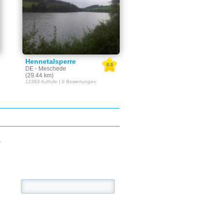
Hennetalsperre
0.0
DE - Meschede
(29.44 km)
12383 Aufrufe | 0 Bewertungen
E
se: