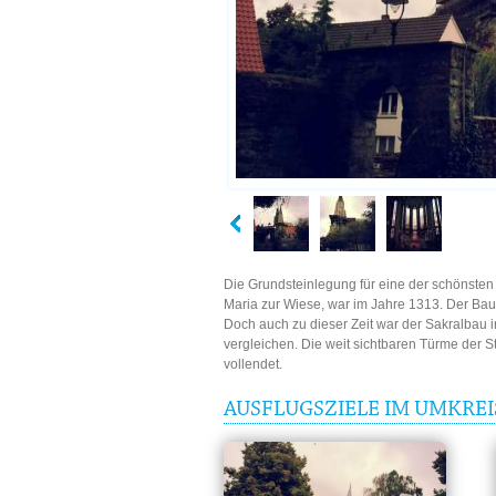
Die Grundsteinlegung für eine der schönsten 
Maria zur Wiese, war im Jahre 1313. Der Bau
Doch auch zu dieser Zeit war der Sakralbau i
vergleichen. Die weit sichtbaren Türme der S
vollendet.
AUSFLUGSZIELE IM UMKREIS