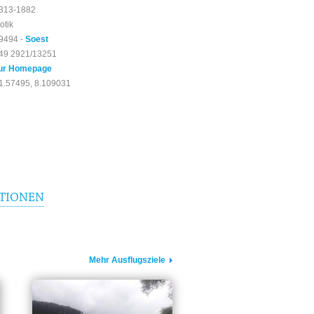
313-1882
otik
9494 -
Soest
49 2921/13251
ur Homepage
1.57495, 8.109031
TIONEN
Mehr Ausflugsziele