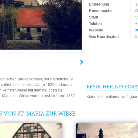
Entstehung
1
Kunstepoche
G
Stadt
5
Telefon
+
Website
z
Geo Koordinaten
5
gotischen Baudenkmäler, der Pfarrkirche St.
 selbst sollte bis zum Jahre 1530 andauern.
BESUCHERINFORMA
n keinster Weise mit dem heutigen zu
t. Maria zur Wiese wurden erst im Jahre 1882
Keine Informationen verfügbar
 VON ST. MARIA ZUR WIESE