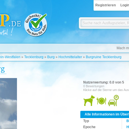
Registrieren
Logi
Mach mi
in-Westfalen
»
Tecklenburg
»
Burg
»
Hochmittelalter
»
Burgruine Tecklenburg
rg
Nutzerwertung: 0.0 von 5
0 Bewertungen
Klicke auf die Sterne um das Aus
Alle Informationen im Über
Typ
B
Epoche
H