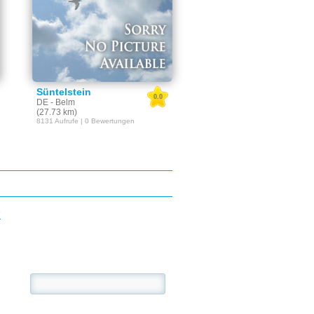
Süntelstein
0.0
DE - Belm
(27.73 km)
8131 Aufrufe | 0 Bewertungen
E
se: