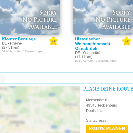
Kloster Bentlage
Historischer
0.0
0.0
DE - Rheine
Weihnachtsmarkt
(27.51 km)
Osnabrück
5770 Aufrufe | 0 Bewertungen
DE - Osnabrück
(17.17 km)
6019 Aufrufe | 0 Bewertungen
PLANE DEINE ROUT
Meesenhof 6
49545 Tecklenburg
Deutschland
Startadres
ROUTE PLANEN