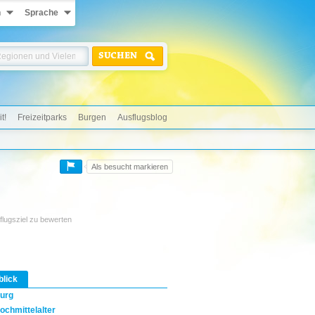
n
Sprache
SUCHEN
t!
Freizeitparks
Burgen
Ausflugsblog
Als besucht markieren
flugsziel zu bewerten
blick
urg
ochmittelalter