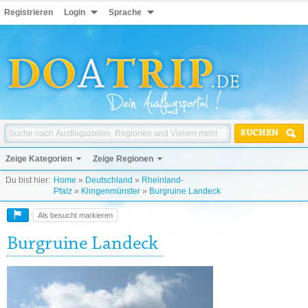
Registrieren
Login
Sprache
SUCHEN
Zeige Kategorien
Zeige Regionen
Du bist hier:
Home
»
Deutschland
»
Rheinland-
Pfalz
»
Klingenmünster
»
Burgruine Landeck
Als besucht markieren
Burgruine Landeck