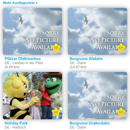
Mehr Ausflugsziele
5.0
0.0
Pfälzer Oldtimerbus
Burgruine Altdahn
DE - Landau in der Pfalz
DE - Dahn
(9.49 km)
(14.87 km)
4.2
3.0
Holiday Park
Burgruine Grafendahn
DE - Haßloch
DE - Dahn